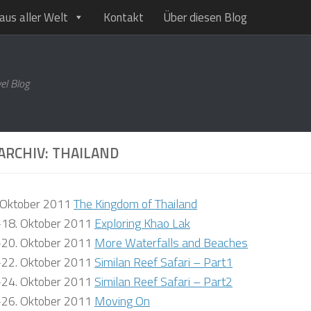
aus aller Welt
Kontakt
Über diesen Blog
el Blog
ARCHIV: THAILAND
 Oktober 2011
The Kingdom of Thailand
-18. Oktober 2011
Exploring Khao Lak
-20. Oktober 2011
More Waterfalls and Beaches
-22. Oktober 2011
Similan Reef Safari – Part1
-24. Oktober 2011
Similan Reef Safari – Part2
-26. Oktober 2011
Moving On