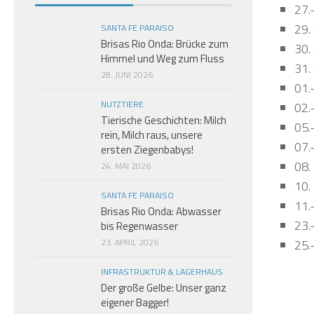
27.
29.
SANTA FE PARAISO
Brisas Rio Onda: Brücke zum
30.
Himmel und Weg zum Fluss
31.
28. JUNI 2026
01.
NUTZTIERE
02.
Tierische Geschichten: Milch
05.
rein, Milch raus, unsere
07.
ersten Ziegenbabys!
08.
24. MAI 2026
10.
SANTA FE PARAISO
11.
Brisas Rio Onda: Abwasser
23.
bis Regenwasser
23. APRIL 2026
25.
INFRASTRUKTUR & LAGERHAUS
Der große Gelbe: Unser ganz
eigener Bagger!