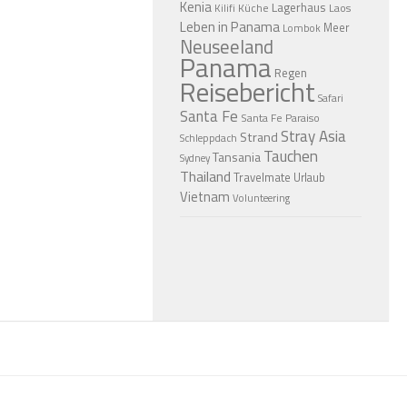
Kenia
Lagerhaus
Küche
Laos
Kilifi
Leben in Panama
Meer
Lombok
Neuseeland
Panama
Regen
Reisebericht
Safari
Santa Fe
Santa Fe Paraiso
Stray Asia
Strand
Schleppdach
Tauchen
Tansania
Sydney
Thailand
Travelmate
Urlaub
Vietnam
Volunteering