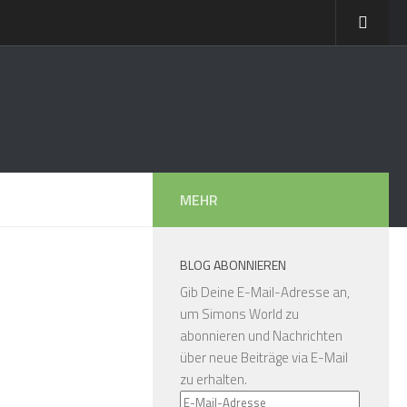
MEHR
BLOG ABONNIEREN
Gib Deine E-Mail-Adresse an,
um Simons World zu
abonnieren und Nachrichten
über neue Beiträge via E-Mail
zu erhalten.
E-