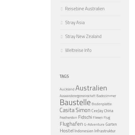
Reisebine Australien
Stray Asia
Stray New Zealand
Weltreise Info
TAGS
Australien
Auckland
Badezimmer
Auswanderergemeinschaft
Baustelle
Bodenplatte
Casita Simon
CeeJay
China
Fidschi
Featherston
Fliesen
Flug
Flughafen
Garten
G-Adventure
Hostel
Indonesien
Infrastruktur