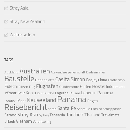
Stray Asia
Stray New Zealand
Weltreise Info
TAGS
Australien
Auckland
Badezimmer
Auswanderergemeinschaft
Baustelle
Casita Simon
CeeJay
China
Bodenplatte
Featherston
Flughafen
Fidschi
Hostel
Garten
Indonesien
G-Adventure
Fliesen
Flug
Kenia
Leben in Panama
Infrastruktur
Lagerhaus
Küche
Laos
Kilifi
Panama
Neuseeland
Regen
Meer
Lombok
Reisebericht
Santa Fe
Santa Fe Paraiso
Safari
Schleppdach
Stray Asia
Tauchen
Thailand
Strand
Tansania
Travelmate
Sydney
Vietnam
Urlaub
Volunteering