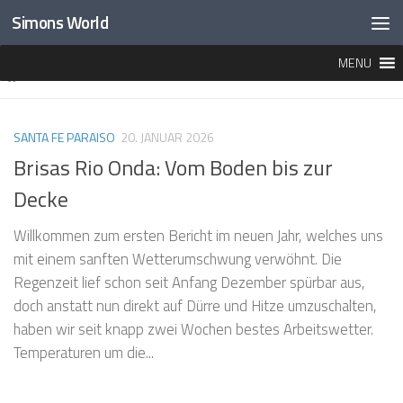
Simons World
Unter dem Inhalt
MENU
MARKIERT:
FLIESEN
SANTA FE PARAISO
20. JANUAR 2026
Brisas Rio Onda: Vom Boden bis zur
Decke
Willkommen zum ersten Bericht im neuen Jahr, welches uns
mit einem sanften Wetterumschwung verwöhnt. Die
Regenzeit lief schon seit Anfang Dezember spürbar aus,
doch anstatt nun direkt auf Dürre und Hitze umzuschalten,
haben wir seit knapp zwei Wochen bestes Arbeitswetter.
Temperaturen um die...