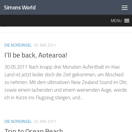
Simons World
Unter dem Inhalt
MENU
MARKIERT:
NEUSEELAND
DIE NORDINSEL
30. MAI 2011
I’ll be back, Aotearoa!
30.05.2011 Nach knapp drei Monaten Aufenthalt im Kiwi
Land ist jetzt leider doch die Zeit gekommen, um Abschied
zu nehmen. Mit dem ultimativen New Zealand Sound im Ohr,
sowie einem lachenden und einem weinenden Auge, werde
ich in Kürze ins Flugzeug steigen, und...
DIE NORDINSEL
29. MAI 2011
Trip to Ocean Beach