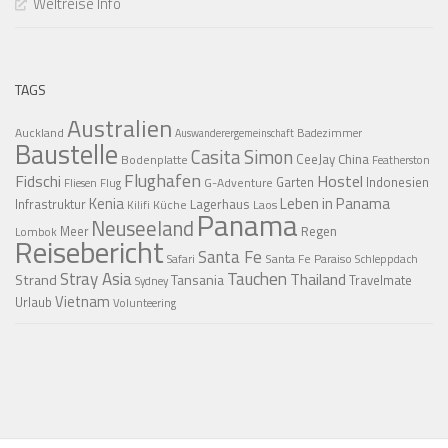
Weltreise Info
TAGS
Australien
Auckland
Badezimmer
Auswanderergemeinschaft
Baustelle
Casita Simon
CeeJay
China
Bodenplatte
Featherston
Flughafen
Fidschi
Hostel
Garten
Indonesien
G-Adventure
Fliesen
Flug
Kenia
Leben in Panama
Infrastruktur
Lagerhaus
Küche
Laos
Kilifi
Panama
Neuseeland
Regen
Meer
Lombok
Reisebericht
Santa Fe
Santa Fe Paraiso
Safari
Schleppdach
Stray Asia
Tauchen
Thailand
Strand
Tansania
Travelmate
Sydney
Vietnam
Urlaub
Volunteering