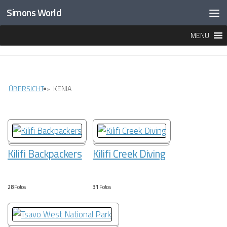
Simons World
Unter dem Inhalt
MENU
BILDERGALERIE
ÜBERSICHT
»
KENIA
Kilifi Backpackers
Kilifi Creek Diving
28
Fotos
31
Fotos