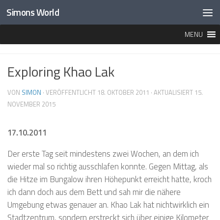
Simons World
Unter dem Inhalt
MENU
HOME
»
DESTINATIONEN
»
ASIEN
»
THAILAND
»
EXPLORING KHAO LAK
Exploring Khao Lak
VON
SIMON
· VERÖFFENTLICHT
18. OKTOBER 2011
· AKTUALISIERT
15.
NOVEMBER 2015
17.10.2011
Der erste Tag seit mindestens zwei Wochen, an dem ich
wieder mal so richtig ausschlafen konnte. Gegen Mittag, als
die Hitze im Bungalow ihren Höhepunkt erreicht hatte, kroch
ich dann doch aus dem Bett und sah mir die nähere
Umgebung etwas genauer an. Khao Lak hat nichtwirklich ein
Stadtzentrum, sondern erstreckt sich über einige Kilometer