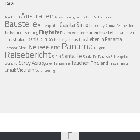
TAGS
Australien
Auckland
Badezimmer
Auswanderergemeinschaft
Baustelle
Casita Simon
CeeJay
China
Bodenplatte
Featherston
Flughafen
Fidschi
Hostel
Garten
Indonesien
G-Adventure
Fliesen
Flug
Kenia
Leben in Panama
Infrastruktur
Lagerhaus
Küche
Laos
Kilifi
Panama
Neuseeland
Regen
Meer
Lombok
Reisebericht
Santa Fe
Santa Fe Paraiso
Safari
Schleppdach
Stray Asia
Tauchen
Thailand
Strand
Tansania
Travelmate
Sydney
Vietnam
Urlaub
Volunteering