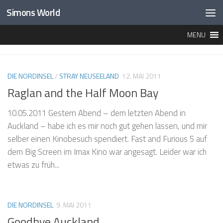
Simons World
Unter dem Inhalt
MENU
MARKIERT:
AUCKLAND
DIE NORDINSEL
/
STRAY NEUSEELAND
12. MAI 2011
Raglan and the Half Moon Bay
10.05.2011 Gestern Abend – dem letzten Abend in
Auckland – habe ich es mir noch gut gehen lassen, und mir
selber einen Kinobesuch spendiert. Fast and Furious 5 auf
dem Big Screen im Imax Kino war angesagt. Leider war ich
etwas zu früh...
DIE NORDINSEL
9. MAI 2011
Goodbye Auckland