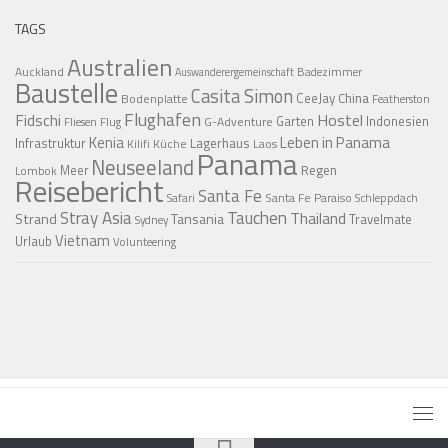
TAGS
Australien
Auckland
Badezimmer
Auswanderergemeinschaft
Baustelle
Casita Simon
CeeJay
China
Bodenplatte
Featherston
Flughafen
Fidschi
Hostel
Garten
Indonesien
G-Adventure
Fliesen
Flug
Kenia
Leben in Panama
Infrastruktur
Lagerhaus
Küche
Laos
Kilifi
Panama
Neuseeland
Regen
Meer
Lombok
Reisebericht
Santa Fe
Santa Fe Paraiso
Safari
Schleppdach
Stray Asia
Tauchen
Thailand
Strand
Tansania
Travelmate
Sydney
Vietnam
Urlaub
Volunteering