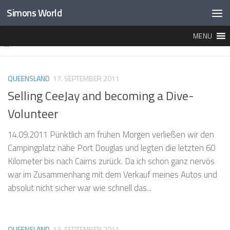
Simons World
Unter dem Inhalt
MENU
MARKIERT:
CEEJAY
QUEENSLAND
17. SEPTEMBER 2011
Selling CeeJay and becoming a Dive-
Volunteer
14.09.2011 Pünktlich am frühen Morgen verließen wir den
Campingplatz nähe Port Douglas und legten die letzten 60
Kilometer bis nach Cairns zurück. Da ich schon ganz nervös
war im Zusammenhang mit dem Verkauf meines Autos und
absolut nicht sicher war wie schnell das...
QUEENSLAND
13. SEPTEMBER 2011