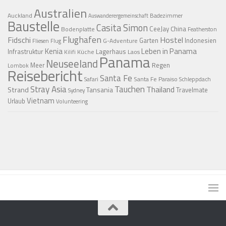
Australien
Auckland
Badezimmer
Auswanderergemeinschaft
Baustelle
Casita Simon
CeeJay
China
Bodenplatte
Featherston
Flughafen
Fidschi
Hostel
Garten
Indonesien
G-Adventure
Fliesen
Flug
Kenia
Leben in Panama
Infrastruktur
Lagerhaus
Küche
Laos
Kilifi
Panama
Neuseeland
Regen
Meer
Lombok
Reisebericht
Santa Fe
Santa Fe Paraiso
Safari
Schleppdach
Stray Asia
Tauchen
Thailand
Strand
Tansania
Travelmate
Sydney
Vietnam
Urlaub
Volunteering