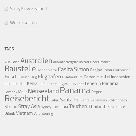
Stray New Zealand
Weltreise Info
TAGS
Australien
Auckland
Badezimmer
Auswanderergemeinschaft
Baustelle
Casita Simon
CeeJay
China
Bodenplatte
Featherston
Flughafen
Fidschi
Hostel
Garten
Indonesien
G-Adventure
Fliesen
Flug
Kenia
Leben in Panama
Infrastruktur
Lagerhaus
Küche
Laos
Kilifi
Panama
Neuseeland
Regen
Meer
Lombok
Reisebericht
Santa Fe
Santa Fe Paraiso
Safari
Schleppdach
Stray Asia
Tauchen
Thailand
Strand
Tansania
Travelmate
Sydney
Vietnam
Urlaub
Volunteering