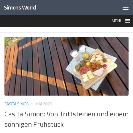
Simons World
Unter dem Inhalt
MENU
MARKIERT:
CASITA SIMON
CASITA SIMON
5. MAI 2023
Casita Simon: Von Trittsteinen und einem
sonnigen Frühstück