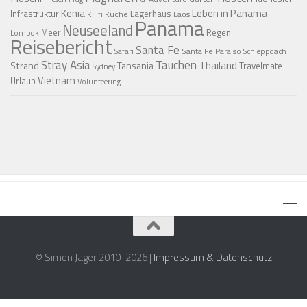
Kenia
Leben in Panama
Infrastruktur
Lagerhaus
Küche
Laos
Kilifi
Panama
Neuseeland
Regen
Meer
Lombok
Reisebericht
Santa Fe
Santa Fe Paraiso
Safari
Schleppdach
Stray Asia
Tauchen
Thailand
Strand
Tansania
Travelmate
Sydney
Vietnam
Urlaub
Volunteering
© Simon Jäger 2010-2026 |
Impressum & Datenschutz