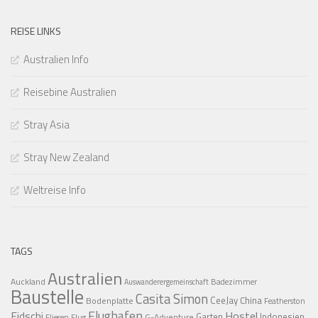
REISE LINKS
Australien Info
Reisebine Australien
Stray Asia
Stray New Zealand
Weltreise Info
TAGS
Australien
Auckland
Badezimmer
Auswanderergemeinschaft
Baustelle
Casita Simon
CeeJay
China
Bodenplatte
Featherston
Flughafen
Fidschi
Hostel
Garten
Indonesien
G-Adventure
Fliesen
Flug