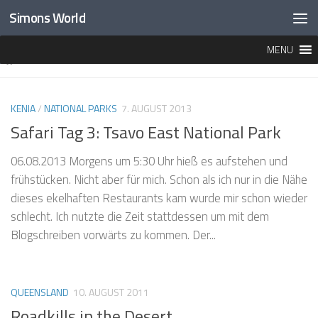
Simons World
Unter dem Inhalt
MENU
MARKIERT:
LAGERFEUER
KENIA
/
NATIONAL PARKS
7. AUGUST 2013
Safari Tag 3: Tsavo East National Park
06.08.2013 Morgens um 5:30 Uhr hieß es aufstehen und
frühstücken. Nicht aber für mich. Schon als ich nur in die Nähe
dieses ekelhaften Restaurants kam wurde mir schon wieder
schlecht. Ich nutzte die Zeit stattdessen um mit dem
Blogschreiben vorwärts zu kommen. Der...
QUEENSLAND
10. AUGUST 2011
Roadkills in the Desert