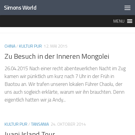
Simons World
Unter dem Inhalt
MENU
KATEGORIE:
KULTUR PUR
CHINA
/
KULTUR PUR
12. MAI 2015
Zu Besuch in der Inneren Mongolei
26.04.2015 Nach einer recht abenteuerlichen Nacht im Zug
kamen wir pünktlich um kurz nach 7 Uhr in der Früh in
Baotou an. Wir trafen unseren lokalen Führer Chaolu, der
uns auch sogleich erklärte, warum wir ihn brauchten. Denn
eigentlich hatten wir ja Andy...
KULTUR PUR
/
TANSANIA
24. OKTOBER 2014
Juani Island Tour