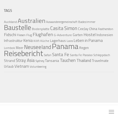
TAGS
Australien
Auckland
Badezimmer
Auswanderergemeinschaft
Baustelle
Casita Simon
CeeJay
China
Bodenplatte
Featherston
Flughafen
Fidschi
Hostel
Garten
Indonesien
G-Adventure
Fliesen
Flug
Kenia
Leben in Panama
Infrastruktur
Lagerhaus
Küche
Laos
Kilifi
Panama
Neuseeland
Regen
Meer
Lombok
Reisebericht
Santa Fe
Santa Fe Paraiso
Safari
Schleppdach
Stray Asia
Tauchen
Thailand
Strand
Tansania
Travelmate
Sydney
Vietnam
Urlaub
Volunteering