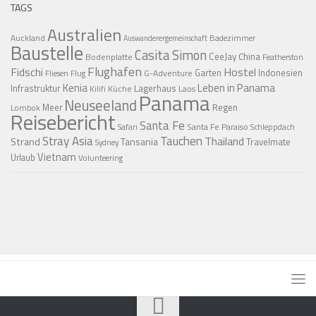
TAGS
Australien
Auckland
Badezimmer
Auswanderergemeinschaft
Baustelle
Casita Simon
CeeJay
China
Bodenplatte
Featherston
Flughafen
Fidschi
Hostel
Garten
Indonesien
G-Adventure
Fliesen
Flug
Kenia
Leben in Panama
Infrastruktur
Lagerhaus
Küche
Laos
Kilifi
Panama
Neuseeland
Regen
Meer
Lombok
Reisebericht
Santa Fe
Santa Fe Paraiso
Safari
Schleppdach
Stray Asia
Tauchen
Thailand
Strand
Tansania
Travelmate
Sydney
Vietnam
Urlaub
Volunteering