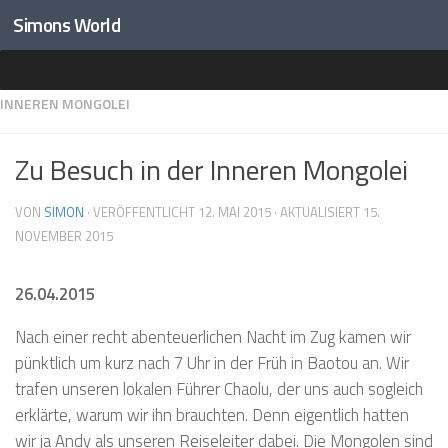
Simons World
Unter dem Inhalt
HOME
»
DESTINATIONEN
»
ASIEN
»
CHINA
»
ZU BESUCH IN DER
INNEREN MONGOLEI
Zu Besuch in der Inneren Mongolei
VON
SIMON
· VERÖFFENTLICHT
12. MAI 2015
· AKTUALISIERT
15.
NOVEMBER 2015
26.04.2015
Nach einer recht abenteuerlichen Nacht im Zug kamen wir
pünktlich um kurz nach 7 Uhr in der Früh in Baotou an. Wir
trafen unseren lokalen Führer Chaolu, der uns auch sogleich
erklärte, warum wir ihn brauchten. Denn eigentlich hatten
wir ja Andy als unseren Reiseleiter dabei. Die Mongolen sind