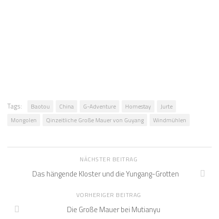
Tags:
Baotou
China
G-Adventure
Homestay
Jurte
Mongolen
Qinzeitliche Große Mauer von Guyang
Windmühlen
NÄCHSTER BEITRAG
Das hängende Kloster und die Yungang-Grotten
VORHERIGER BEITRAG
Die Große Mauer bei Mutianyu