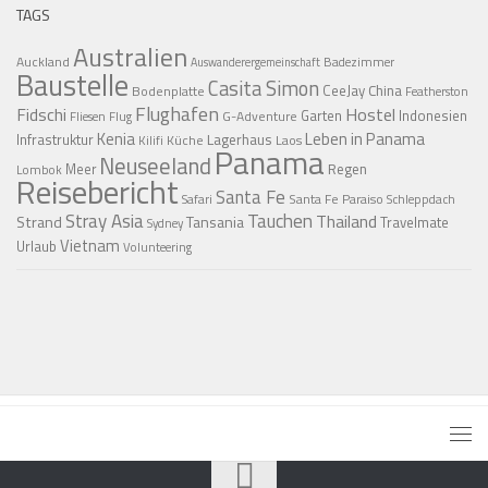
TAGS
Australien
Auckland
Badezimmer
Auswanderergemeinschaft
Baustelle
Casita Simon
CeeJay
China
Bodenplatte
Featherston
Flughafen
Fidschi
Hostel
Garten
Indonesien
G-Adventure
Fliesen
Flug
Kenia
Leben in Panama
Infrastruktur
Lagerhaus
Küche
Laos
Kilifi
Panama
Neuseeland
Regen
Meer
Lombok
Reisebericht
Santa Fe
Santa Fe Paraiso
Safari
Schleppdach
Stray Asia
Tauchen
Thailand
Strand
Tansania
Travelmate
Sydney
Vietnam
Urlaub
Volunteering