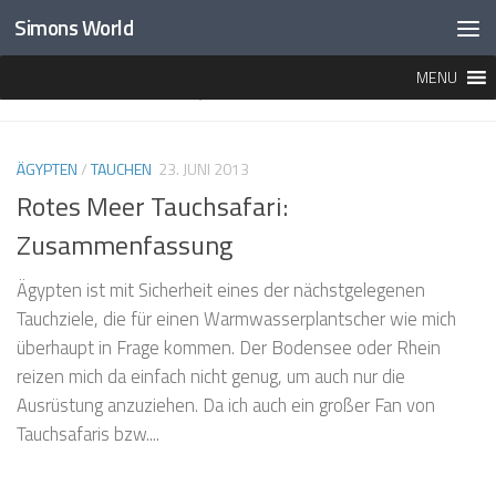
Simons World
Unter dem Inhalt
MENU
MARKIERT:
MY QUICK SHADOW
ÄGYPTEN
/
TAUCHEN
23. JUNI 2013
Rotes Meer Tauchsafari:
Zusammenfassung
Ägypten ist mit Sicherheit eines der nächstgelegenen
Tauchziele, die für einen Warmwasserplantscher wie mich
überhaupt in Frage kommen. Der Bodensee oder Rhein
reizen mich da einfach nicht genug, um auch nur die
Ausrüstung anzuziehen. Da ich auch ein großer Fan von
Tauchsafaris bzw....