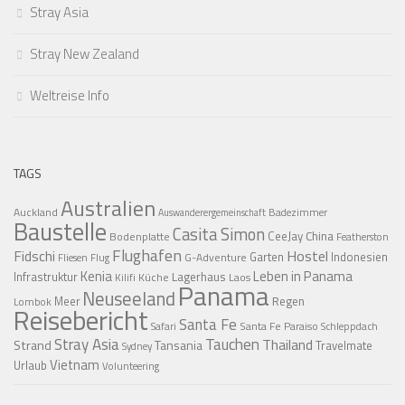
Stray Asia
Stray New Zealand
Weltreise Info
TAGS
Australien
Auckland
Badezimmer
Auswanderergemeinschaft
Baustelle
Casita Simon
CeeJay
China
Bodenplatte
Featherston
Flughafen
Fidschi
Hostel
Garten
Indonesien
G-Adventure
Fliesen
Flug
Kenia
Leben in Panama
Infrastruktur
Lagerhaus
Küche
Laos
Kilifi
Panama
Neuseeland
Regen
Meer
Lombok
Reisebericht
Santa Fe
Santa Fe Paraiso
Safari
Schleppdach
Stray Asia
Tauchen
Thailand
Strand
Tansania
Travelmate
Sydney
Vietnam
Urlaub
Volunteering