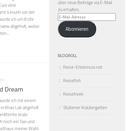
über neue Beiträge via E-Mail
 Euro eine
zu erhalten.
mt 4 Inseln vor der
E-
 wurde ich um 8 Uhr
Mail-
haew abgeholt, wobei
Abonnieren
Adresse
en...
BLOGROLL
Reise-Erlebnisse.net
11
Reisefloh
od Dream
Reisefreek
wurde ich mit einem
Stübener Kräutergarten
in Khao Lak abgeholt
entfernte Krabi
h noch ein Taxi und
asthaus meiner Wahl: