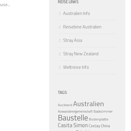
REISE LINKS
se...
Australien Info
Reisebine Australien
Stray Asia
Stray New Zealand
Weltreise Info
TAGS
Australien
Auckland
Badezimmer
Auswanderergemeinschaft
Baustelle
Bodenplatte
Casita Simon
CeeJay
China