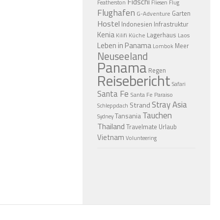
Fidschi
Featherston
Fliesen
Flug
Flughafen
Garten
G-Adventure
Hostel
Indonesien
Infrastruktur
Kenia
Lagerhaus
Küche
Laos
Kilifi
Leben in Panama
Meer
Lombok
Neuseeland
Panama
Regen
Reisebericht
Safari
Santa Fe
Santa Fe Paraiso
Stray Asia
Strand
Schleppdach
Tauchen
Tansania
Sydney
Thailand
Travelmate
Urlaub
Vietnam
Volunteering