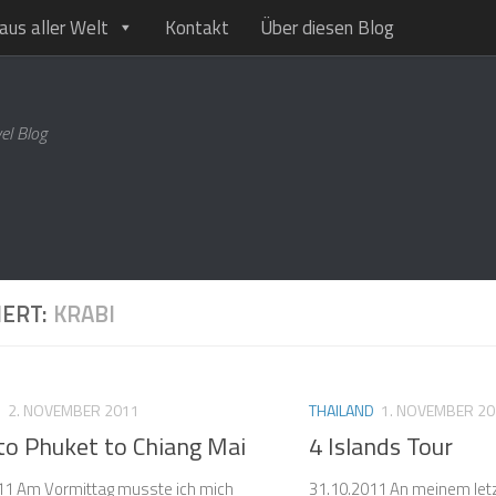
aus aller Welt
Kontakt
Über diesen Blog
el Blog
IERT:
KRABI
D
2. NOVEMBER 2011
THAILAND
1. NOVEMBER 2
to Phuket to Chiang Mai
4 Islands Tour
11 Am Vormittag musste ich mich
31.10.2011 An meinem letz