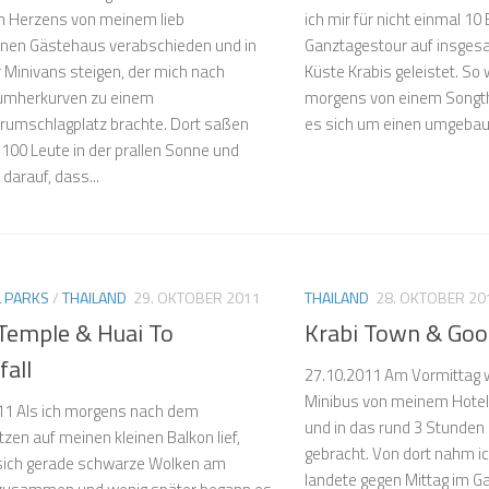
 Herzens von meinem lieb
ich mir für nicht einmal 10
en Gästehaus verabschieden und in
Ganztagestour auf insgesa
 Minivans steigen, der mich nach
Küste Krabis geleistet. So
umherkurven zu einem
morgens von einem Songt
rumschlagplatz brachte. Dort saßen
es sich um einen umgebaut
100 Leute in der prallen Sonne und
darauf, dass...
L PARKS
/
THAILAND
29. OKTOBER 2011
THAILAND
28. OKTOBER 20
 Temple & Huai To
Krabi Town & Go
all
27.10.2011 Am Vormittag 
Minibus von meinem Hotel 
11 Als ich morgens nach dem
und in das rund 3 Stunden 
zen auf meinen kleinen Balkon lief,
gebracht. Von dort nahm ic
sich gerade schwarze Wolken am
landete gegen Mittag im G