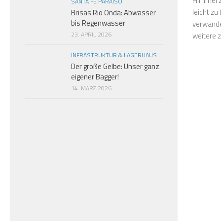
Himmel 
SANTA FE PARAISO
leicht zu
Brisas Rio Onda: Abwasser
bis Regenwasser
verwande
23. APRIL 2026
weitere 
INFRASTRUKTUR & LAGERHAUS
Der große Gelbe: Unser ganz
eigener Bagger!
14. MÄRZ 2026