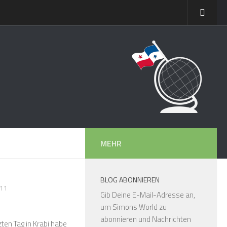
MEHR
BLOG ABONNIEREN
011
Gib Deine E-Mail-Adresse an,
um Simons World zu
abonnieren und Nachrichten
ten Tag in Krabi habe