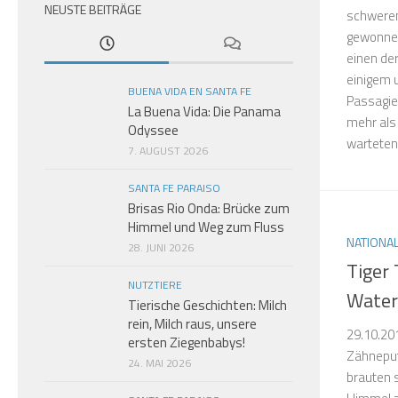
NEUSTE BEITRÄGE
schweren
gewonnen
einen der
einigem 
BUENA VIDA EN SANTA FE
Passagie
La Buena Vida: Die Panama
mehr als 
Odyssee
warteten 
7. AUGUST 2026
SANTA FE PARAISO
Brisas Rio Onda: Brücke zum
Himmel und Weg zum Fluss
NATIONA
28. JUNI 2026
Tiger
NUTZTIERE
Waterf
Tierische Geschichten: Milch
rein, Milch raus, unsere
29.10.20
ersten Ziegenbabys!
Zähneput
24. MAI 2026
brauten 