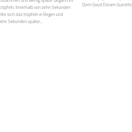
zusammen und wenig später begann es
Dem Good Dream Guesthou
 tröpfeln. Innerhalb von zehn Sekunden
lte sich das tröpfeln in Regen und
zehn Sekunden später...