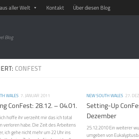
aus aller Welt
Kontakt
Über diesen Blog
el Blog
IERT:
CONFEST
TH WALES
7. JANUAR 2011
NEW SOUTH WALES
27. DE
ng ConFest: 28.12. – 04.01.
Setting-Up ConFes
Dezember
ich hoffe ihr verzeiht mir das ich total
n verloren habe. Die Zeit des Arbeitens
25.12.2010 Ein weiterer w
er, ich gehe nicht mehr um 22 Uhr ins
umgeben von Eukalyptusb