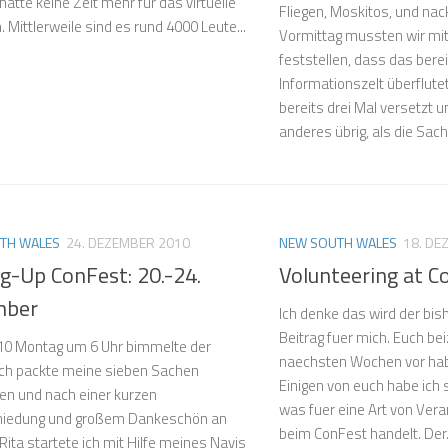
hatte keine Zeit mehr für das virtuelle
Fliegen, Moskitos, und nac
 Mittlerweile sind es rund 4000 Leute...
Vormittag mussten wir mi
feststellen, dass das berei
Informationszelt überflute
bereits drei Mal versetzt u
anderes übrig, als die Sach
TH WALES
24. DEZEMBER 2010
NEW SOUTH WALES
18. DE
g-Up ConFest: 20.-24.
Volunteering at C
mber
Ich denke das wird der bis
Beitrag fuer mich. Euch be
10 Montag um 6 Uhr bimmelte der
naechsten Wochen vor habe
ich packte meine sieben Sachen
Einigen von euch habe ich 
 und nach einer kurzen
was fuer eine Art von Vera
hiedung und großem Dankeschön an
beim ConFest handelt. Der.
Rita startete ich mit Hilfe meines Navis