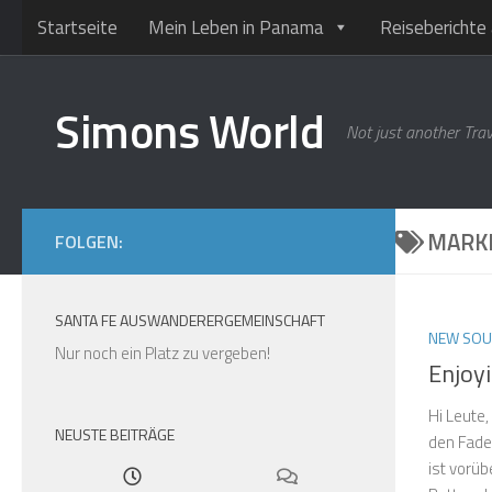
Startseite
Mein Leben in Panama
Reiseberichte 
Unter dem Inhalt
Simons World
Not just another Trav
MARK
FOLGEN:
SANTA FE AUSWANDERERGEMEINSCHAFT
NEW SOU
Nur noch ein Platz zu vergeben!
Enjoyi
Hi Leute, 
NEUSTE BEITRÄGE
den Fade
ist vorüb