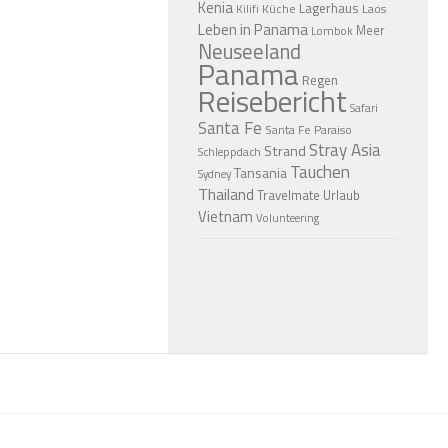
Kenia
Lagerhaus
Küche
Laos
Kilifi
Leben in Panama
Meer
Lombok
Neuseeland
Panama
Regen
Reisebericht
Safari
Santa Fe
Santa Fe Paraiso
Stray Asia
Strand
Schleppdach
Tauchen
Tansania
Sydney
Thailand
Travelmate
Urlaub
Vietnam
Volunteering