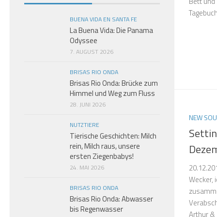
Bett und 
Tagebuch.
BUENA VIDA EN SANTA FE
La Buena Vida: Die Panama
Odyssee
7. AUGUST 2026
BRISAS RIO ONDA
Brisas Rio Onda: Brücke zum
Himmel und Weg zum Fluss
28. JUNI 2026
NEW SOU
NUTZTIERE
Settin
Tierische Geschichten: Milch
rein, Milch raus, unsere
Deze
ersten Ziegenbabys!
20.12.20
24. MAI 2026
Wecker, 
BRISAS RIO ONDA
zusammen
Brisas Rio Onda: Abwasser
Verabsc
bis Regenwasser
Arthur & 