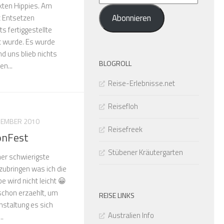
kten Hippies. Am
Mail-
Abonnieren
t Entsetzen
Adresse
ts fertiggestellte
t wurde. Es wurde
nd uns blieb nichts
BLOGROLL
en...
Reise-Erlebnisse.net
Reisefloh
ZEMBER 2010
Reisefreek
onFest
Stübener Kräutergarten
her schwierigste
izubringen was ich die
 wird nicht leicht 😀
schon erzaehlt, um
REISE LINKS
nstaltung es sich
Australien Info
..