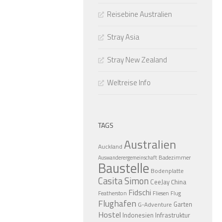
Reisebine Australien
Stray Asia
Stray New Zealand
Weltreise Info
TAGS
Australien
Auckland
Badezimmer
Auswanderergemeinschaft
Baustelle
Bodenplatte
Casita Simon
CeeJay
China
Fidschi
Featherston
Fliesen
Flug
Flughafen
Garten
G-Adventure
Hostel
Indonesien
Infrastruktur