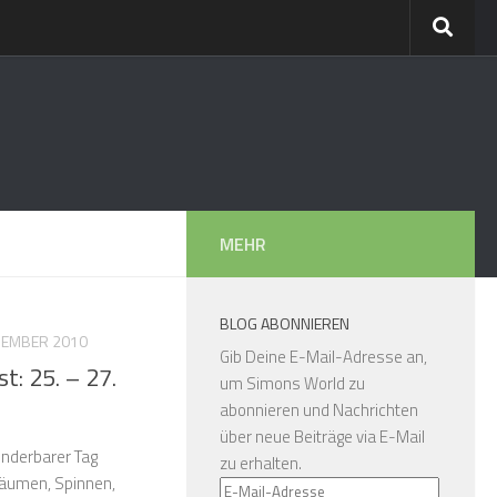
MEHR
BLOG ABONNIEREN
ZEMBER 2010
Gib Deine E-Mail-Adresse an,
t: 25. – 27.
um Simons World zu
abonnieren und Nachrichten
über neue Beiträge via E-Mail
underbarer Tag
zu erhalten.
äumen, Spinnen,
E-