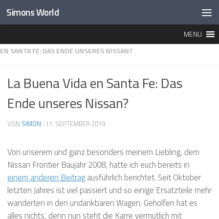
Simons World
Unter dem Inhalt
MENU
HOME
»
LEBEN IN PANAMA
»
BUENA VIDA EN SANTA FE
»
LA BUENA VIDA
EN SANTA FE: DAS ENDE UNSERES NISSAN?
La Buena Vida en Santa Fe: Das
Ende unseres Nissan?
VON
SIMON
·
11. SEPTEMBER 2019
Von unserem und ganz besonders meinem Liebling, dem
Nissan Frontier Baujahr 2008, hatte ich euch bereits in
einem anderen Beitrag
ausführlich berichtet. Seit Oktober
letzten Jahres ist viel passiert und so einige Ersatzteile mehr
wanderten in den undankbaren Wagen. Geholfen hat es
alles nichts, denn nun steht die Karre vermutlich mit