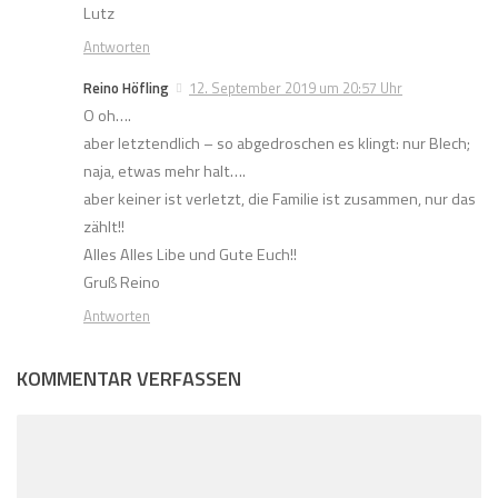
Lutz
Antworten
Reino Höfling
12. September 2019 um 20:57 Uhr
O oh….
aber letztendlich – so abgedroschen es klingt: nur Blech;
naja, etwas mehr halt….
aber keiner ist verletzt, die Familie ist zusammen, nur das
zählt!!
Alles Alles Libe und Gute Euch!!
Gruß Reino
Antworten
KOMMENTAR VERFASSEN