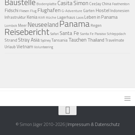
Baustelle
Casita Simon
CeeJay
China
Bodenplatte
Featherston
Flughafen
Fidschi
Hostel
Garten
Indonesien
G-Adventure
Fliesen
Flug
Kenia
Leben in Panama
Infrastruktur
Lagerhaus
Küche
Laos
Kilifi
Panama
Neuseeland
Regen
Meer
Lombok
Reisebericht
Santa Fe
Santa Fe Paraiso
Safari
Schleppdach
Stray Asia
Tauchen
Thailand
Strand
Tansania
Travelmate
Sydney
Vietnam
Urlaub
Volunteering
© Simon Jäger 2010-2026 |
Impressum & Datenschutz