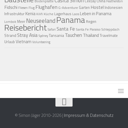
Casita Simon
CeeJay
China
Bodenplatte
Featherston
Flughafen
Fidschi
Hostel
Garten
Indonesien
G-Adventure
Fliesen
Flug
Kenia
Leben in Panama
Infrastruktur
Lagerhaus
Küche
Laos
Kilifi
Panama
Neuseeland
Regen
Meer
Lombok
Reisebericht
Santa Fe
Santa Fe Paraiso
Safari
Schleppdach
Stray Asia
Tauchen
Thailand
Strand
Tansania
Travelmate
Sydney
Vietnam
Urlaub
Volunteering
© Simon Jäger 2010-2026 |
Impressum & Datenschutz