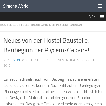
Simons World
Unter dem Inhalt
MENU
HOME
»
LEBEN IN PANAMA
»
BAUSTELLEN
»
HOSTEL
»
NEUES VON DER
HOSTEL BAUSTELLE: BAUBEGINN DER PLYCEM-CABAÑA!
Neues von der Hostel Baustelle:
Baubeginn der Plycem-Cabaña!
VON
SIMON
· VERÖFFENTLICHT
19. JULI 2019
· AKTUALISIERT
25. JULI
2019
Es freut mich sehr, euch vom Baubeginn an unserer ersten
Cabaña erzählen zu können. Nach zahlreichen Überlegungen,
Planungen und viel hin- und her, haben wir uns schließlich für
ein Design, die Materialien und den genauen Standort
entschieden. Das ganze Projekt wird mehr oder weniger ein