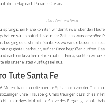
lant, ihren Flug nach Panama City an.
Harry, Beate und Simon
ursprünglichen Pläne konnten wir damit zwar über den Haufe
ngs hatten wir so natürlich viel mehr Zeit, das wunderschöne
n. Los ging es erst mal in Santa Fe, wo wir die beiden als so
htungsgäste überhaupt, auf der Finca begrüßen durften. Da
 und nach ein bisschen relaxen auf der Finca, suchten wir uns 
ute als unser erstes Ausflugsziel aus.
ro Tute Santa Fe
6 Metern kann man die oberste Spitze noch von der Finca aus
t sozusagen unser Hausberg. Umso trauriger, dass ich es in k
nicht ein einziges Mal auf die Spitze des Berges geschafft hab