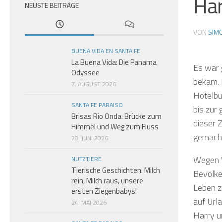
Har
NEUSTE BEITRÄGE
VON
SIM
BUENA VIDA EN SANTA FE
La Buena Vida: Die Panama
Es war 
Odyssee
bekam. 
7. AUGUST 2026
Hotelbu
SANTA FE PARAISO
bis zur 
Brisas Rio Onda: Brücke zum
dieser 
Himmel und Weg zum Fluss
gemach
28. JUNI 2026
Wegen W
NUTZTIERE
Tierische Geschichten: Milch
Bevölke
rein, Milch raus, unsere
Leben zu
ersten Ziegenbabys!
auf Urla
24. MAI 2026
Harry u