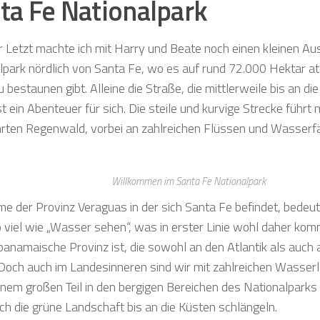
ta Fe Nationalpark
r Letzt machte ich mit Harry und Beate noch einen kleinen Aus
lpark nördlich von Santa Fe, wo es auf rund 72.000 Hektar
 bestaunen gibt. Alleine die Straße, die mittlerweile bis an die
ist ein Abenteuer für sich. Die steile und kurvige Strecke führt
rten Regenwald, vorbei an zahlreichen Flüssen und Wasserfä
Willkommen im Santa Fe Nationalpark
e der Provinz Veraguas in der sich Santa Fe befindet, bedeut
 viel wie „Wasser sehen“, was in erster Linie wohl daher komm
 panamaische Provinz ist, die sowohl an den Atlantik als auch 
 Doch auch im Landesinneren sind wir mit zahlreichen Wasser
einem großen Teil in den bergigen Bereichen des Nationalparks
rch die grüne Landschaft bis an die Küsten schlängeln.