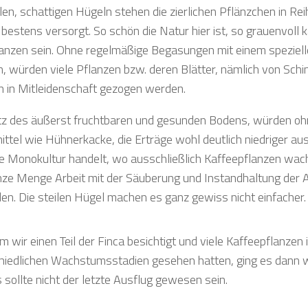
len, schattigen Hügeln stehen die zierlichen Pflänzchen in Rei
bestens versorgt. So schön die Natur hier ist, so grauenvoll k
anzen sein. Ohne regelmäßige Begasungen mit einem speziel
, würden viele Pflanzen bzw. deren Blätter, nämlich von Sch
n in Mitleidenschaft gezogen werden.
tz des äußerst fruchtbaren und gesunden Bodens, würden oh
ttel wie Hühnerkacke, die Erträge wohl deutlich niedriger aus
e Monokultur handelt, wo ausschließlich Kaffeepflanzen wac
nze Menge Arbeit mit der Säuberung und Instandhaltung der 
en. Die steilen Hügel machen es ganz gewiss nicht einfacher.
 wir einen Teil der Finca besichtigt und viele Kaffeepflanzen 
hiedlichen Wachstumsstadien gesehen hatten, ging es dann 
 sollte nicht der letzte Ausflug gewesen sein.