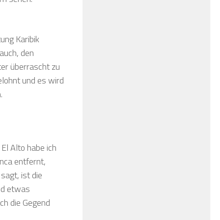
tung Karibik
 auch, den
er überrascht zu
elohnt und es wird
.
El Alto habe ich
nca entfernt,
agt, ist die
nd etwas
ich die Gegend