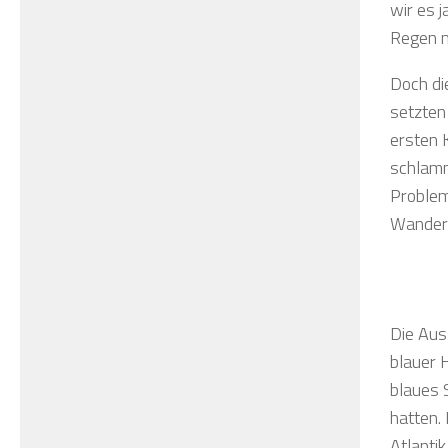
wir es 
Regen m
Doch di
setzten
ersten 
schlamm
Problem
Wander
Die Aus
blauer 
blaues 
hatten.
Atlanti