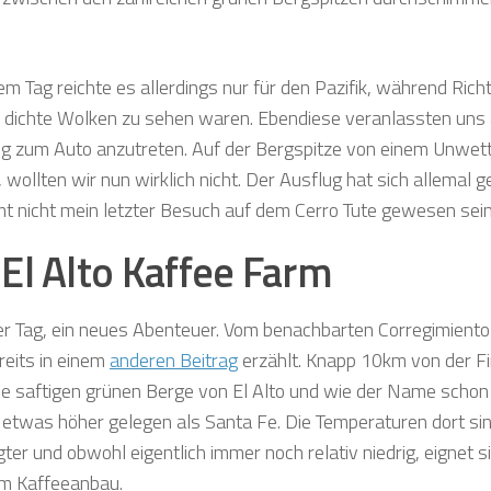
m Tag reichte es allerdings nur für den Pazifik, während Rich
ch dichte Wolken zu sehen waren. Ebendiese veranlassten uns
 zum Auto anzutreten. Auf der Bergspitze von einem Unwett
wollten wir nun wirklich nicht. Der Ausflug hat sich allemal g
t nicht mein letzter Besuch auf dem Cerro Tute gewesen sein
 El Alto Kaffee Farm
er Tag, ein neues Abenteuer. Vom benachbarten Corregimiento 
reits in einem
anderen Beitrag
erzählt. Knapp 10km von der Fi
die saftigen grünen Berge von El Alto und wie der Name schon s
etwas höher gelegen als Santa Fe. Die Temperaturen dort si
ter und obwohl eigentlich immer noch relativ niedrig, eignet s
um Kaffeeanbau.