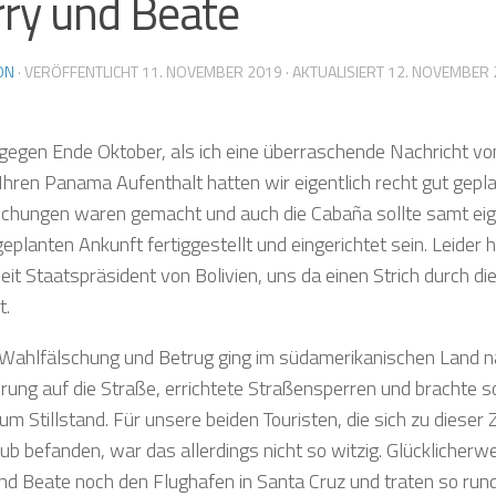
ry und Beate
ON
· VERÖFFENTLICHT
11. NOVEMBER 2019
· AKTUALISIERT
12. NOVEMBER 
gegen Ende Oktober, als ich eine überraschende Nachricht v
Ihren Panama Aufenthalt hatten wir eigentlich recht gut gepla
chungen waren gemacht und auch die Cabaña sollte samt e
geplanten Ankunft fertiggestellt und eingerichtet sein. Leider
Zeit Staatspräsident von Bolivien, uns da einen Strich durch d
t.
ahlfälschung und Betrug ging im südamerikanischen Land nä
rung auf die Straße, errichtete Straßensperren und brachte so
m Stillstand. Für unsere beiden Touristen, die sich zu dieser 
ub befanden, war das allerdings nicht so witzig. Glücklicherw
nd Beate noch den Flughafen in Santa Cruz und traten so run