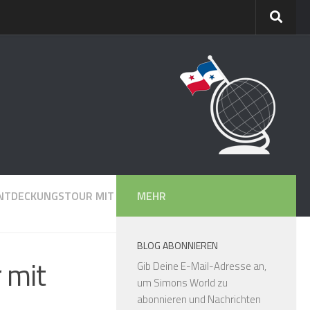
ENTDECKUNGSTOUR MIT
MEHR
BLOG ABONNIEREN
 mit
Gib Deine E-Mail-Adresse an,
um Simons World zu
abonnieren und Nachrichten