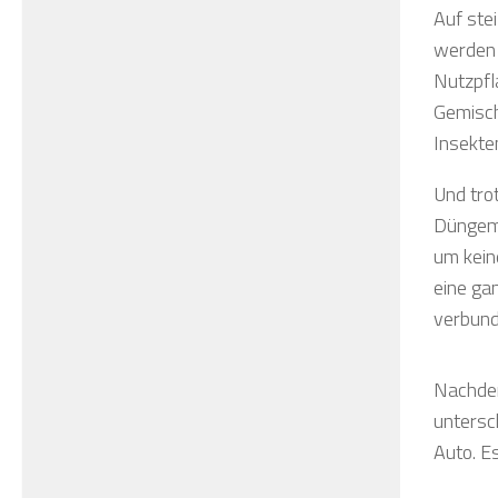
Auf stei
werden 
Nutzpfl
Gemisch
Insekte
Und tro
Düngemi
um kein
eine ga
verbund
Nachdem
untersc
Auto. Es