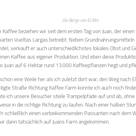
Die Berge von El Alto
 Kaffee beziehen wir seit dem ersten Tag von Juan, der einen
arten Vueltas Largas betreibt. Neben Grundnahrungsmitteln
del, verkauft er auch unterschiedlichstes lokales Obst und
nen Kaffee aus eigener Produktion. Und eben diese Produktion 
wo Juan auf 6 Hektar rund 13.000 Kaffeepflanzen hegt und pfle
schon eine Weile her als ich zuletzt dort war, den Weg nach El
tigte Straße Richtung Kaffee Farm konnte ich auch noch find
te ich unsere Besucher steile Trampelpfade auf und ab, ohne
eise in die richtige Richtung zu laufen. Nach einer halben Stu
ich schließlich einen vorbeikommenden Passanten nach dem 
ir dann tatsächlich auf Juans Farm angekommen.