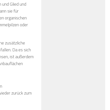
h und Glied und
ann sie für
len organischen
immelpilzen oder
ne zusätzliche
fallen. Da es sich
hsen, ist außerdem
Anbauflächen
in
wieder zurück zum