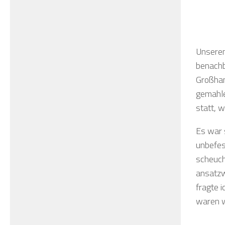
Unseren
benachb
Großhan
gemahle
statt, 
Es war 
unbefes
scheuch
ansatzw
fragte 
waren w