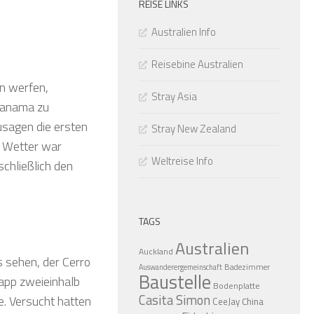
REISE LINKS
Australien Info
Reisebine Australien
n werfen,
Stray Asia
 Panama zu
zusagen die ersten
Stray New Zealand
s Wetter war
Weltreise Info
schließlich den
TAGS
Australien
Auckland
 sehen, der Cerro
Badezimmer
Auswanderergemeinschaft
Baustelle
napp zweieinhalb
Bodenplatte
Casita Simon
e. Versucht hatten
CeeJay
China