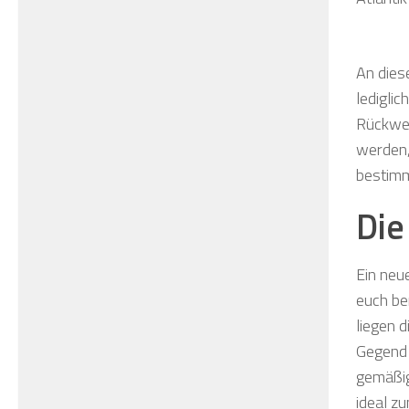
An diese
ledigli
Rückweg
werden, 
bestimm
Die
Ein neu
euch be
liegen 
Gegend 
gemäßig
ideal z