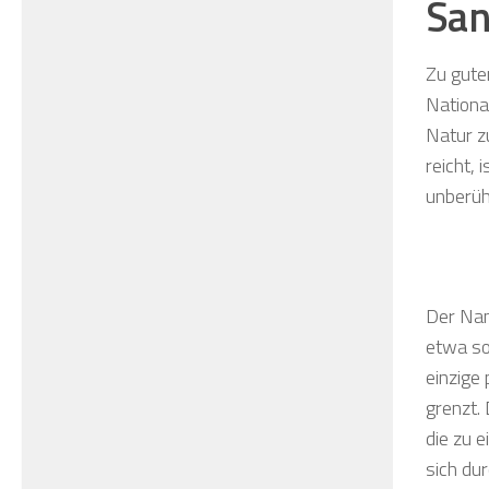
San
Zu gute
Nationa
Natur zu
reicht, 
unberüh
Der Nam
etwa so
einzige
grenzt.
die zu 
sich du