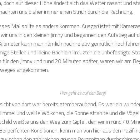
ja, doch auf dieser Höhe ändert sich das Wetter rasant und s
achten uns bisher immer einen Strich durch die Rechnung.
eses Mal sollte es anders kommen. Ausgerüstet mit Kamera
 wir uns in den kleinen Jimny und begannen den Aufstieg auf d
Kilometer kann man nämlich noch relativ gemütlich hochfahren,
ige Stellen und kleine Bächlein kreuzten die unbefestigte Stra
 für den Jimny und rund 20 Minuten später, waren wir am Be
weges angekommen.
Hier geht es auf den Berg!
sicht von dort war bereits atemberaubend. Es war ein wunde
Himmel und weiße Wölkchen, die Sonne strahlte und die Vögel 
Schild weißte uns den Weg zum Gipfel, den wir in rund 40 Min
 Bei perfekten Konditionen, kann man von hier aus den Pazifik 
k zwischen den zahlreichen grünen Bergspitzen durchschimme