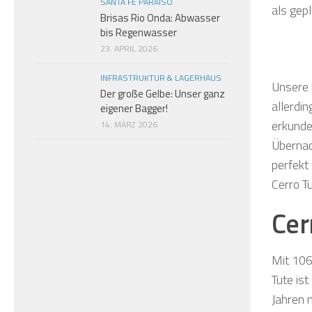
SANTA FE PARAISO
als gep
Brisas Rio Onda: Abwasser
bis Regenwasser
23. APRIL 2026
INFRASTRUKTUR & LAGERHAUS
Unsere 
Der große Gelbe: Unser ganz
allerdi
eigener Bagger!
erkunde
14. MÄRZ 2026
Übernac
perfekt
Cerro T
Cer
Mit 106
Tute is
Jahren 