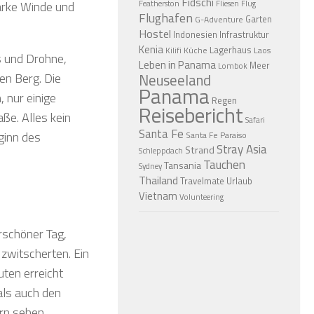
Fidschi
Featherston
Fliesen
Flug
tarke Winde und
Flughafen
Garten
G-Adventure
Hostel
Indonesien
Infrastruktur
Kenia
Lagerhaus
Küche
Laos
Kilifi
s und Drohne,
Leben in Panama
Meer
Lombok
en Berg. Die
Neuseeland
Panama
 nur einige
Regen
Reisebericht
ße. Alles kein
Safari
Santa Fe
ginn des
Santa Fe Paraiso
Stray Asia
Strand
Schleppdach
Tauchen
Tansania
Sydney
Thailand
Travelmate
Urlaub
Vietnam
Volunteering
rschöner Tag,
zwitscherten. Ein
uten erreicht
als auch den
rn sehen.