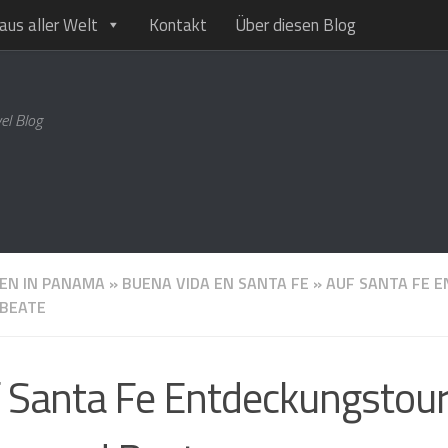
aus aller Welt
Kontakt
Über diesen Blog
el Blog
EN IN PANAMA
»
BUENA VIDA EN SANTA FE
»
AUF SANTA FE 
 BEATE
 Santa Fe Entdeckungstour