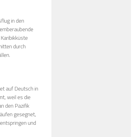
flug in den
 atemberaubende
 Karibikküste
 mitten durch
llen.
et auf Deutsch in
t, weil es die
an den Pazifik
läufen gesegnet,
 entspringen und