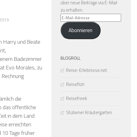
über neue Beiträge via E-Mail
zu erhalten.
E-
2019
Mail-
Abonnieren
Adresse
on Harry und Beate
nt,
BLOGROLL
igenem Badezimmer
 hat Evo Morales, zu
Reise-Erlebnisse.net
ie Rechnung
Reisefloh
mlich die
Reisefreek
 das öffentliche
Stübener Kräutergarten
Zeit in dem Land
eise erreichten
d 10 Tage früher