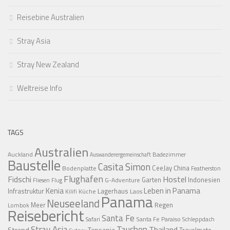
Reisebine Australien
Stray Asia
Stray New Zealand
Weltreise Info
TAGS
Australien
Auckland
Badezimmer
Auswanderergemeinschaft
Baustelle
Casita Simon
CeeJay
China
Bodenplatte
Featherston
Flughafen
Fidschi
Hostel
Garten
Indonesien
G-Adventure
Fliesen
Flug
Kenia
Leben in Panama
Infrastruktur
Lagerhaus
Küche
Laos
Kilifi
Panama
Neuseeland
Regen
Meer
Lombok
Reisebericht
Santa Fe
Santa Fe Paraiso
Safari
Schleppdach
Stray Asia
Tauchen
Thailand
Tansania