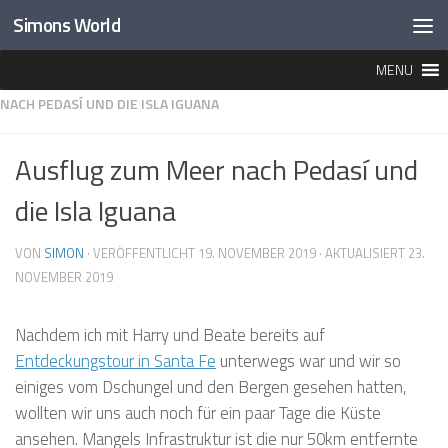
Simons World
Unter dem Inhalt
MENU
HOME
»
DESTINATIONEN
»
AMERIKA
»
PANAMA
»
AUSFLUG ZUM MEER
NACH PEDASÍ UND DIE ISLA IGUANA
Ausflug zum Meer nach Pedasí und
die Isla Iguana
VON
SIMON
· VERÖFFENTLICHT
19. NOVEMBER 2019
· AKTUALISIERT
23.
NOVEMBER 2019
Nachdem ich mit Harry und Beate bereits auf
Entdeckungstour in Santa Fe
unterwegs war und wir so
einiges vom Dschungel und den Bergen gesehen hatten,
wollten wir uns auch noch für ein paar Tage die Küste
ansehen. Mangels Infrastruktur ist die nur 50km entfernte