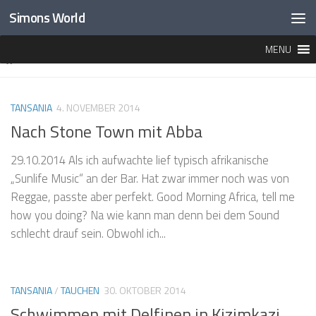
Simons World
Unter dem Inhalt
MENU
MARKIERT:
KAE ZANLAND
TANSANIA
4. NOVEMBER 2014
Nach Stone Town mit Abba
29.10.2014 Als ich aufwachte lief typisch afrikanische
„Sunlife Music“ an der Bar. Hat zwar immer noch was von
Reggae, passte aber perfekt. Good Morning Africa, tell me
how you doing? Na wie kann man denn bei dem Sound
schlecht drauf sein. Obwohl ich...
TANSANIA
/
TAUCHEN
30. OKTOBER 2014
Schwimmen mit Delfinen in Kizimkazi