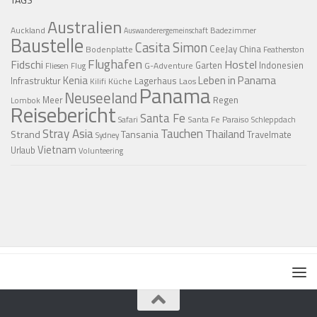
Australien
Auckland
Badezimmer
Auswanderergemeinschaft
Baustelle
Casita Simon
CeeJay
China
Bodenplatte
Featherston
Flughafen
Fidschi
Hostel
Garten
Indonesien
G-Adventure
Fliesen
Flug
Kenia
Leben in Panama
Infrastruktur
Lagerhaus
Küche
Laos
Kilifi
Panama
Neuseeland
Regen
Meer
Lombok
Reisebericht
Santa Fe
Santa Fe Paraiso
Safari
Schleppdach
Stray Asia
Tauchen
Thailand
Strand
Tansania
Travelmate
Sydney
Vietnam
Urlaub
Volunteering