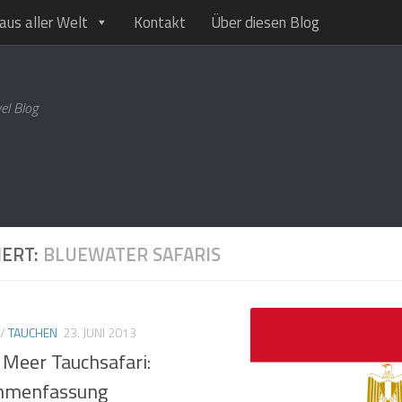
aus aller Welt
Kontakt
Über diesen Blog
el Blog
IERT:
BLUEWATER SAFARIS
/
TAUCHEN
23. JUNI 2013
 Meer Tauchsafari:
mmenfassung