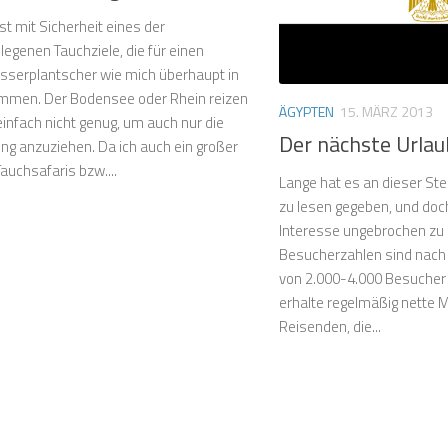
st mit Sicherheit eines der
egenen Tauchziele, die für einen
erplantscher wie mich überhaupt in
mmen. Der Bodensee oder Rhein reizen
ÄGYPTEN
15. MÄRZ 2013
infach nicht genug, um auch nur die
Der nächste Urlau
ng anzuziehen. Da ich auch ein großer
auchsafaris bzw....
Lange hat es an dieser St
zu lesen gegeben, und doc
Interesse ungebrochen zu 
Besucherzahlen sind nach 
von 2.000-4.000 Besucher 
erhalte regelmäßig nette 
Reisenden, die...