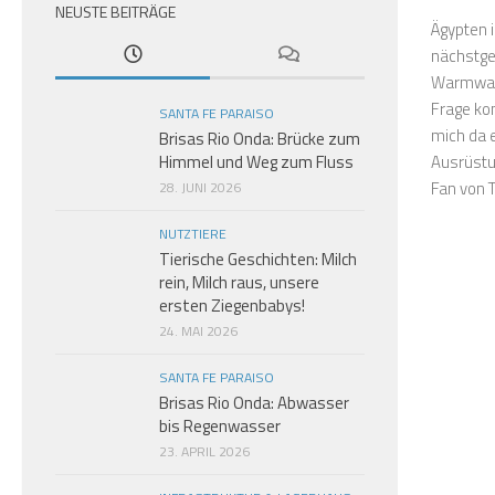
NEUSTE BEITRÄGE
Ägypten i
nächstgel
Warmwass
Frage ko
SANTA FE PARAISO
mich da e
Brisas Rio Onda: Brücke zum
Himmel und Weg zum Fluss
Ausrüstu
Fan von T
28. JUNI 2026
NUTZTIERE
Tierische Geschichten: Milch
rein, Milch raus, unsere
ersten Ziegenbabys!
24. MAI 2026
SANTA FE PARAISO
Brisas Rio Onda: Abwasser
bis Regenwasser
23. APRIL 2026