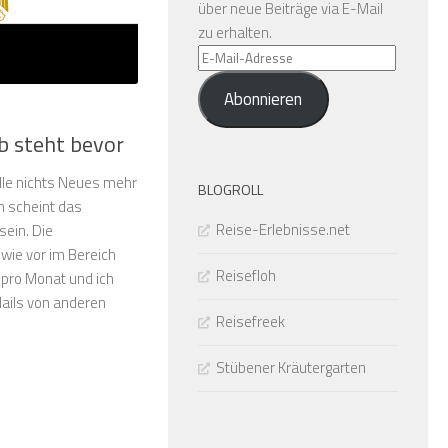
über neue Beiträge via E-Mail
zu erhalten.
E-
Mail-
Abonnieren
Adresse
b steht bevor
elle nichts Neues mehr
BLOGROLL
h scheint das
Reise-Erlebnisse.net
sein. Die
wie vor im Bereich
Reisefloh
pro Monat und ich
Mails von anderen
Reisefreek
Stübener Kräutergarten