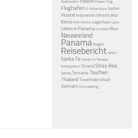
Fidschi
Featherston
Fliesen
Flug
Flughafen
Garten
G-Adventure
Hostel
Indonesien
Infrastruktur
Kenia
Lagerhaus
Küche
Laos
Kilifi
Leben in Panama
Meer
Lombok
Neuseeland
Panama
Regen
Reisebericht
Safari
Santa Fe
Santa Fe Paraiso
Stray Asia
Strand
Schleppdach
Tauchen
Tansania
Sydney
Thailand
Travelmate
Urlaub
Vietnam
Volunteering