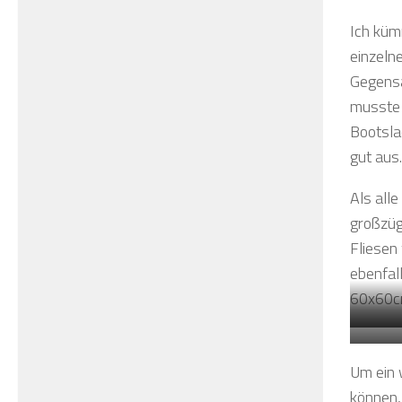
Ich küm
einzeln
Gegensa
musste 
Bootsla
gut aus.
Als all
großzüg
Fliesen
ebenfal
60x60cm
Um ein 
können, 