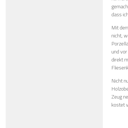
gemacht
dass ic
Mit dem
nicht, w
Porzella
und vor
direkt 
Fliesenk
Nicht n
Holzober
Zeug ne
kostet 