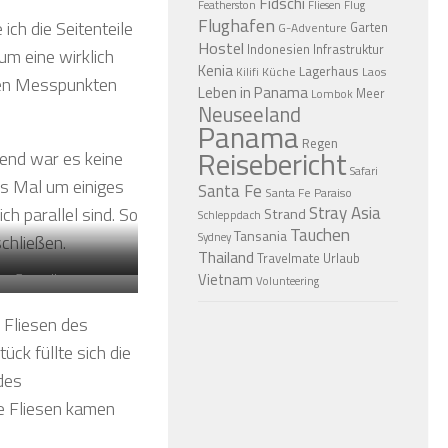
Fidschi
Featherston
Fliesen
Flug
Flughafen
ch die Seitenteile
Garten
G-Adventure
Hostel
Indonesien
Infrastruktur
um eine wirklich
Kenia
Lagerhaus
Küche
Laos
Kilifi
chen Messpunkten
Leben in Panama
Meer
Lombok
Neuseeland
Panama
Regen
Reisebericht
ßend war es keine
Safari
es Mal um einiges
Santa Fe
Santa Fe Paraiso
Stray Asia
ch parallel sind. So
Strand
Schleppdach
Tauchen
Tansania
Sydney
chließen.
Thailand
Travelmate
Urlaub
Vietnam
n-Gestell
Volunteering
 Fliesen des
tück füllte sich die
des
e Fliesen kamen