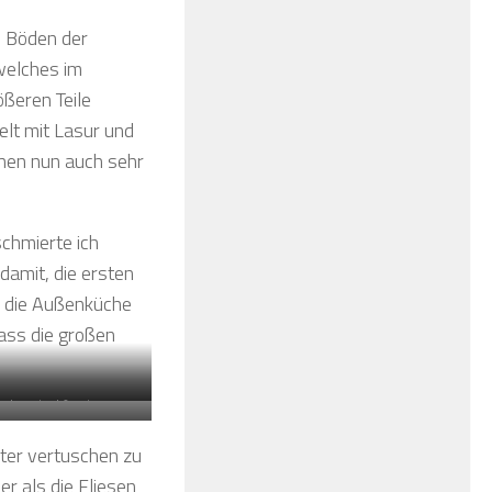
d Böden der
welches im
ßeren Teile
elt mit Lasur und
chen nun auch sehr
schmierte ich
amit, die ersten
ür die Außenküche
ass die großen
che sind fertig
hter vertuschen zu
er als die Fliesen