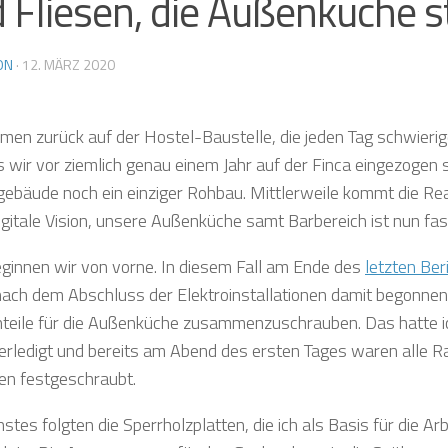
 Fliesen, die Außenküche s
ON
·
12. MÄRZ 2020
men zurück auf der Hostel-Baustelle, die jeden Tag schwieri
ls wir vor ziemlich genau einem Jahr auf der Finca eingezogen 
ebäude noch ein einziger Rohbau. Mittlerweile kommt die Real
igitale Vision, unsere Außenküche samt Barbereich ist nun fast
ginnen wir von vorne. In diesem Fall am Ende des
letzten Ber
nach dem Abschluss der Elektroinstallationen damit begonnen 
eile für die Außenküche zusammenzuschrauben. Das hatte i
 erledigt und bereits am Abend des ersten Tages waren alle R
n festgeschraubt.
stes folgten die Sperrholzplatten, die ich als Basis für die Ar