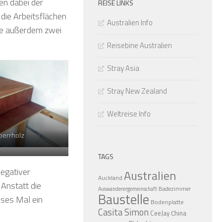
en dabei der
REISE LINKS
die Arbeitsflächen
Australien Info
che außerdem zwei
Reisebine Australien
Stray Asia
Stray New Zealand
Weltreise Info
perrholz
TAGS
negativer
Australien
Auckland
 Anstatt die
Badezimmer
Auswanderergemeinschaft
Baustelle
eses Mal ein
Bodenplatte
Casita Simon
.
CeeJay
China