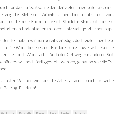
 ich für das zurechtschneiden der vielen Einzelteile fast ein
te, ging das Kleben der Arbeitsflächen dann recht schnell von
und um die neue Küche füllte sich Stück für Stück mit Fliesen
mefarbenen Bodenfliesen mit dem Holz sieht jetzt schon supe
oßen Teil haben wir nun bereits erledigt, doch viele Einzelheit
noch. Die Wandfliesen samt Bordüre, massenweise Fliesenklebe
ht zuletzt auch Wandfarbe. Auch der Gehweg zur anderen Sei
ebäudes will noch fertiggestellt werden, genauso wie die Tr
beet.
 nächsten Wochen wird uns die Arbeit also noch nicht ausgeh
n Beitrag. Bis dann!
ußenküche
Baustelle
Fliesen
Holz
Hostel
Panama