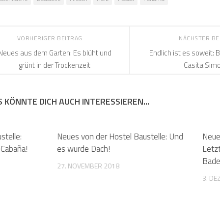
VORHERIGER BEITRAG
NÄCHSTER BE
Neues aus dem Garten: Es blüht und
Endlich ist es soweit:
grünt in der Trockenzeit
Casita Simo
 KÖNNTE DICH AUCH INTERESSIEREN...
stelle:
Neues von der Hostel Baustelle: Und
Neue
-Cabaña!
es wurde Dach!
Letz
Bad
27. NOVEMBER 2018
3. D