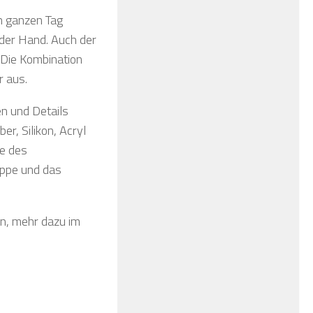
en ganzen Tag
 der Hand. Auch der
. Die Kombination
r aus.
en und Details
r, Silikon, Acryl
te des
eppe und das
en, mehr dazu im