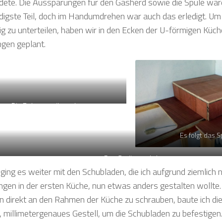
ete. Die Aussparungen für den Gasherd sowie die Spüle war
igste Teil, doch im Handumdrehen war auch das erledigt. Um 
ig zu unterteilen, haben wir in den Ecken der U-förmigen Kü
gen geplant.
Die Rahmenteile stehen
Es folgt das S
Das Gerüst steht!
ging es weiter mit den Schubladen, die ich aufgrund ziemlich 
ngen in der ersten Küche, nun etwas anders gestalten wollte.
n direkt an den Rahmen der Küche zu schrauben, baute ich di
, millimetergenaues Gestell, um die Schubladen zu befestigen