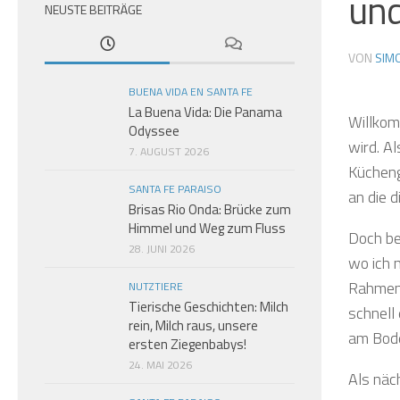
und
NEUSTE BEITRÄGE
VON
SIM
BUENA VIDA EN SANTA FE
La Buena Vida: Die Panama
Willkom
Odyssee
wird. A
7. AUGUST 2026
Kücheng
SANTA FE PARAISO
an die d
Brisas Rio Onda: Brücke zum
Himmel und Weg zum Fluss
Doch be
28. JUNI 2026
wo ich 
Rahment
NUTZTIERE
Tierische Geschichten: Milch
schnell
rein, Milch raus, unsere
am Bode
ersten Ziegenbabys!
24. MAI 2026
Als näch