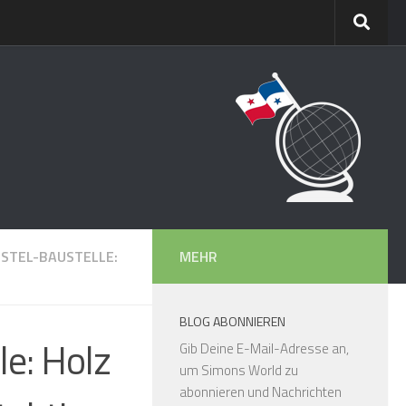
STEL-BAUSTELLE:
MEHR
BLOG ABONNIEREN
e: Holz
Gib Deine E-Mail-Adresse an,
um Simons World zu
abonnieren und Nachrichten