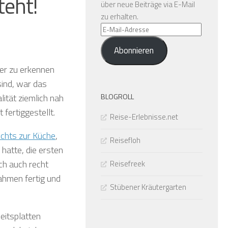
teht!
über neue Beiträge via E-Mail
zu erhalten.
E-
Mail-
Abonnieren
Adresse
ger zu erkennen
sind, war das
BLOGROLL
ität ziemlich nah
 fertiggestellt.
Reise-Erlebnisse.net
ichts zur Küche
,
Reisefloh
hatte, die ersten
ch auch recht
Reisefreek
ahmen fertig und
Stübener Kräutergarten
beitsplatten