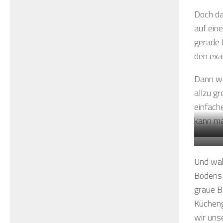
Doch da
auf ein
gerade 
den exa
Dann wa
allzu g
einfache
kann ma
Und wäh
Bodens 
graue B
Kücheng
wir unse