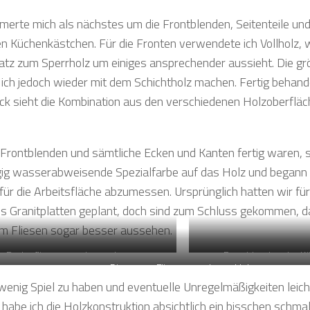
merte mich als nächstes um die Frontblenden, Seitenteile un
en Küchenkästchen. Für die Fronten verwendete ich Vollholz, 
tz zum Sperrholz um einiges ansprechender aussieht. Die grö
ich jedoch wieder mit dem Schichtholz machen. Fertig behand
ck sieht die Kombination aus den verschiedenen Holzoberflä
e Frontblenden und sämtliche Ecken und Kanten fertig waren, 
ig wasserabweisende Spezialfarbe auf das Holz und begann d
 für die Arbeitsfläche abzumessen. Ursprünglich hatten wir f
ls Granitplatten geplant, doch sind zum Schluss gekommen, d
 Fliesen sogar besser aussehen.
Bodenfliesen werden verlegt
Frontblenden der Kü
Die ersten Fliesen werden geklebt
wenig Spiel zu haben und eventuelle Unregelmäßigkeiten leic
habe ich die Holzkonstruktion absichtlich ein bisschen schmal