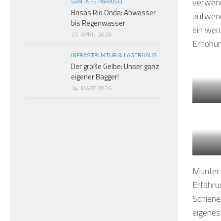
verwend
SANTA FE PARAISO
Brisas Rio Onda: Abwasser
aufwend
bis Regenwasser
ein wen
23. APRIL 2026
Erhöhun
INFRASTRUKTUR & LAGERHAUS
Der große Gelbe: Unser ganz
eigener Bagger!
14. MÄRZ 2026
Munter 
Erfahru
Schiene
eigenes