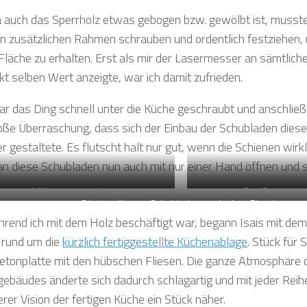
 auch das Sperrholz etwas gebogen bzw. gewölbt ist, musste i
en zusätzlichen Rahmen schrauben und ordentlich festziehen, 
Fläche zu erhalten. Erst als mir der Lasermesser an sämtli
kt selben Wert anzeigte, war ich damit zufrieden.
r das Ding schnell unter die Küche geschraubt und anschlie
roße Überraschung, dass sich der Einbau der Schubladen dies
r gestaltete. Es flutscht halt nur gut, wenn die Schienen wirkli
n diese Schubladen nun auch mit nur einer Hand öffnen und s
Millimetergenau!
Das Schublade
Die installierten Schubladen noch ohne Blende
rend ich mit dem Holz beschäftigt war, begann Isais mit dem
rund um die
kürzlich fertiggestellte Küchenablage
. Stück für S
etonplatte mit den hübschen Fliesen. Die ganze Atmosphäre 
ebäudes änderte sich dadurch schlagartig und mit jeder Reih
rer Vision der fertigen Küche ein Stück näher.