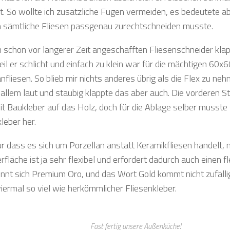
. So wollte ich zusätzliche Fugen vermeiden, es bedeutete ab
h sämtliche Fliesen passgenau zurechtschneiden musste.
 schon vor längerer Zeit angeschafften Fliesenschneider klap
eil er schlicht und einfach zu klein war für die mächtigen 60
nfliesen. So blieb mir nichts anderes übrig als die Flex zu n
 allem laut und staubig klappte das aber auch. Die vorderen St
mit Baukleber auf das Holz, doch für die Ablage selber musste 
leber her.
ur dass es sich um Porzellan anstatt Keramikfliesen handelt, n
fläche ist ja sehr flexibel und erfordert dadurch auch einen fl
nnt sich Premium Oro, und das Wort Gold kommt nicht zufällig
viermal so viel wie herkömmlicher Fliesenkleber.
Fast fertig unsere Außenküche!