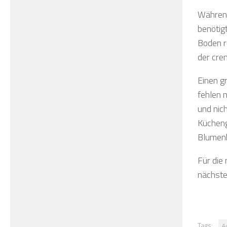
Während
benötig
Boden r
der cre
Einen gr
fehlen 
und nic
Kücheng
Blumen
Für die
nächste
Tags:
A