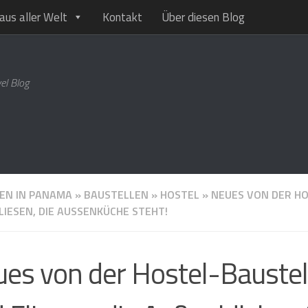
aus aller Welt
Kontakt
Über diesen Blog
el Blog
EN IN PANAMA
»
BAUSTELLEN
»
HOSTEL
»
NEUES VON DER HO
LIESEN, DIE AUSSENKÜCHE STEHT!
es von der Hostel-Baustell