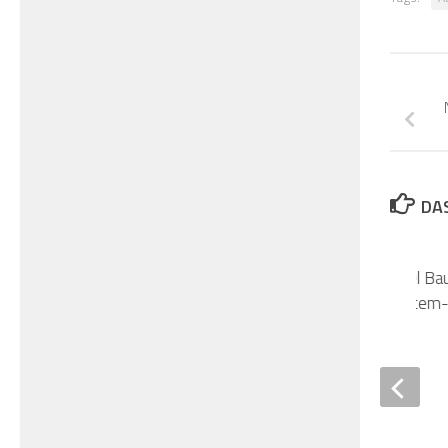
DAS
Neues von der Hostel Bau
Richtfest bei der Plycem
27. JULI 2019