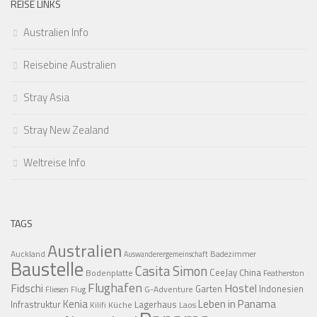
REISE LINKS
Australien Info
Reisebine Australien
Stray Asia
Stray New Zealand
Weltreise Info
TAGS
Australien
Auckland
Badezimmer
Auswanderergemeinschaft
Baustelle
Casita Simon
CeeJay
China
Bodenplatte
Featherston
Flughafen
Fidschi
Hostel
Garten
Indonesien
G-Adventure
Fliesen
Flug
Kenia
Leben in Panama
Infrastruktur
Lagerhaus
Küche
Laos
Kilifi