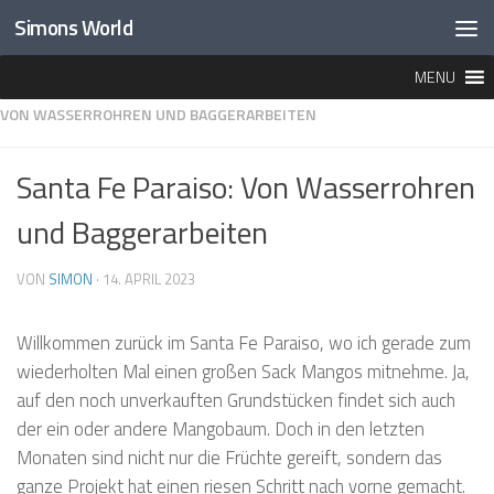
Simons World
Unter dem Inhalt
MENU
HOME
»
LEBEN IN PANAMA
»
SANTA FE PARAISO
»
SANTA FE PARAISO:
VON WASSERROHREN UND BAGGERARBEITEN
Santa Fe Paraiso: Von Wasserrohren
und Baggerarbeiten
VON
SIMON
·
14. APRIL 2023
Willkommen zurück im Santa Fe Paraiso, wo ich gerade zum
wiederholten Mal einen großen Sack Mangos mitnehme. Ja,
auf den noch unverkauften Grundstücken findet sich auch
der ein oder andere Mangobaum. Doch in den letzten
Monaten sind nicht nur die Früchte gereift, sondern das
ganze Projekt hat einen riesen Schritt nach vorne gemacht.