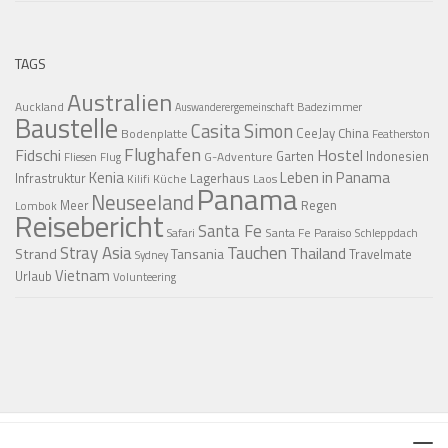
TAGS
Australien
Auckland
Badezimmer
Auswanderergemeinschaft
Baustelle
Casita Simon
CeeJay
China
Bodenplatte
Featherston
Flughafen
Fidschi
Hostel
Garten
Indonesien
G-Adventure
Fliesen
Flug
Kenia
Leben in Panama
Infrastruktur
Lagerhaus
Küche
Laos
Kilifi
Panama
Neuseeland
Regen
Meer
Lombok
Reisebericht
Santa Fe
Santa Fe Paraiso
Safari
Schleppdach
Stray Asia
Tauchen
Thailand
Strand
Tansania
Travelmate
Sydney
Vietnam
Urlaub
Volunteering