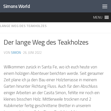
Simons World
Unter dem Inhalt
MENU
HOME
»
LEBEN IN PANAMA
»
BAUSTELLEN
»
CASITA SIMON
»
DER
LANGE WEG DES TEAKHOLZES
Der lange Weg des Teakholzes
VON
SIMON
·
26. JUNI 2022
Willkommen zurück in Santa Fe, wo ich euch heute von
einem holzigen Abenteuer berichten werde. Seit geraumer
Zeit plane ich ja den Bau einer Holzterrasse in meinem
Garten hinunter Richtung Fluss. Auch für den Abschluss
einiger Arbeiten an der Casita Simon, fehlte mir noch ein
kleines bisschen Holz. Mittlerweile trocknen rund 2
Kubikmeter fertig geschnittene Bretter in unserem