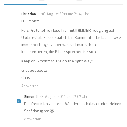
Christian
18. August 2011 um 21:47 Uhr
Hi Simon!!!
Fürs Protokoll, ich lese hier mit!!! (IMMER neugierig auf
Updates) aber, as usual ich bin Kommentierfaul…………wie
immer bei Blogs…..aber was soll man schon
kommentieren, die Bilder sprechen für sich!
Keep on Simon!!! You’re on the right Way!!
Greeeeeeeetz
Chris
Antworten
Simon
23. August 2011 um 07:07 Uhr
Das freut mich zu hören. Wundert mich das du nicht deinen
Senf dazugibst 🙂
Antworten