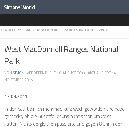
Simons World
Unter dem Inhalt
HOME
»
DESTINATIONEN
»
OZEANIEN
»
AUSTRALIEN
»
NORTHERN
TERRITORY
»
WEST MACDONNELL RANGES NATIONAL PARK
West MacDonnell Ranges National
Park
VON
SIMON
· VERÖFFENTLICHT
18. AUGUST 2011
· AKTUALISIERT
14.
NOVEMBER 2015
17.08.2011
In der Nacht bin ich mehrmals kurz wach geworden und habe
gecheckt, ob die Buschfeuer uns nicht schon umkreist
hatten. Nichts dergleichen passierte und gegen 8 Uhr in der