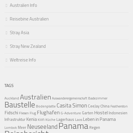
Australien Info
Reisebine Australien
Stray Asia
Stray New Zealand
Weltreise Info
TAGS
Australien
Auckland
Badezimmer
Auswanderergemeinschaft
Baustelle
Casita Simon
CeeJay
China
Bodenplatte
Featherston
Flughafen
Fidschi
Hostel
Garten
Indonesien
G-Adventure
Fliesen
Flug
Kenia
Leben in Panama
Infrastruktur
Lagerhaus
Küche
Laos
Kilifi
Panama
Neuseeland
Regen
Meer
Lombok