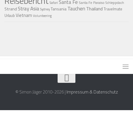
Reisebericht
Santa Fe
Santa Fe Paraiso
Safari
Schleppdach
Stray Asia
Tauchen
Thailand
Strand
Tansania
Travelmate
Sydney
Vietnam
Urlaub
Volunteering
© Simon Jäger 2010-2026 |
Impressum & Datenschutz