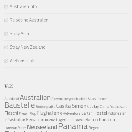
Australien Info
Reisebine Australien
Stray Asia
Stray New Zealand
Weltreise Info
TAGS
Australien
Auckland
Badezimmer
Auswanderergemeinschaft
Baustelle
Casita Simon
CeeJay
China
Bodenplatte
Featherston
Flughafen
Fidschi
Hostel
Garten
Indonesien
G-Adventure
Fliesen
Flug
Kenia
Leben in Panama
Infrastruktur
Lagerhaus
Küche
Laos
Kilifi
Panama
Neuseeland
Regen
Meer
Lombok