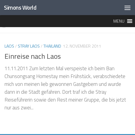
Simons World
Unter dem Inhalt
MENU
MARKIERT:
LUANG NAMTHA
LAOS
/
STRAY LAOS
/
THAILAND
12. NOVEMBER 2011
Einreise nach Laos
11.11.2011 Zum letzten Mal verspeiste ich beim Ban
Chunsongsang Homestay mein Frühstück, verabschiedete
mich von meinen lieb gewonnen Gastgebern und wurde
dann in die Stadt gefahren. Dort traf ich die Stray
Reiseführerin sowie den Rest meiner Gruppe, die bis jetzt
nur aus zwei...