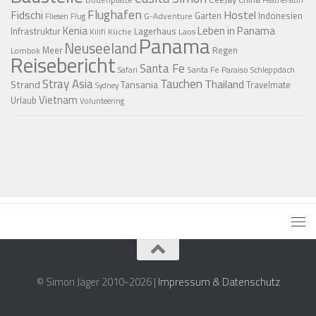
Flughafen
Fidschi
Hostel
Garten
Indonesien
G-Adventure
Fliesen
Flug
Kenia
Leben in Panama
Infrastruktur
Lagerhaus
Küche
Laos
Kilifi
Panama
Neuseeland
Regen
Meer
Lombok
Reisebericht
Santa Fe
Santa Fe Paraiso
Safari
Schleppdach
Stray Asia
Tauchen
Thailand
Strand
Tansania
Travelmate
Sydney
Vietnam
Urlaub
Volunteering
© Simon Jäger 2010-2026 |
Impressum & Datenschutz