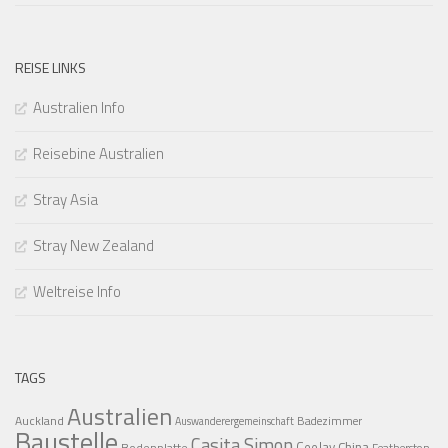
REISE LINKS
Australien Info
Reisebine Australien
Stray Asia
Stray New Zealand
Weltreise Info
TAGS
Australien
Auckland
Badezimmer
Auswanderergemeinschaft
Baustelle
Casita Simon
CeeJay
China
Bodenplatte
Featherston