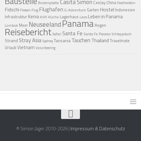
Baustelle
Casita Simon
CeeJay
China
Bodenplatte
Featherston
Flughafen
Fidschi
Hostel
Garten
Indonesien
G-Adventure
Fliesen
Flug
Kenia
Leben in Panama
Infrastruktur
Lagerhaus
Küche
Laos
Kilifi
Panama
Neuseeland
Regen
Meer
Lombok
Reisebericht
Santa Fe
Santa Fe Paraiso
Safari
Schleppdach
Stray Asia
Tauchen
Thailand
Strand
Tansania
Travelmate
Sydney
Vietnam
Urlaub
Volunteering
© Simon Jäger 2010-2026 |
Impressum & Datenschutz