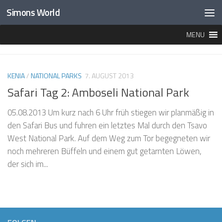
Simons World
Unter dem Inhalt
MENU
MARKIERT:
GIRAFFEN
KENIA
/
NATIONAL PARKS
7. AUGUST 2013
Safari Tag 2: Amboseli National Park
05.08.2013 Um kurz nach 6 Uhr früh stiegen wir planmäßig in
den Safari Bus und fuhren ein letztes Mal durch den Tsavo
West National Park. Auf dem Weg zum Tor begegneten wir
noch mehreren Büffeln und einem gut getarnten Löwen,
der sich im...