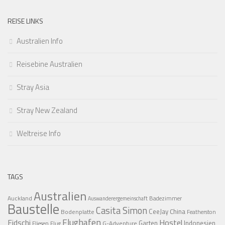
REISE LINKS
Australien Info
Reisebine Australien
Stray Asia
Stray New Zealand
Weltreise Info
TAGS
Australien
Auckland
Badezimmer
Auswanderergemeinschaft
Baustelle
Casita Simon
CeeJay
China
Bodenplatte
Featherston
Flughafen
Fidschi
Hostel
Garten
Indonesien
G-Adventure
Fliesen
Flug