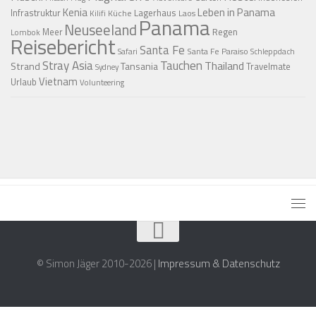
Kenia
Leben in Panama
Infrastruktur
Lagerhaus
Küche
Laos
Kilifi
Panama
Neuseeland
Regen
Meer
Lombok
Reisebericht
Santa Fe
Santa Fe Paraiso
Safari
Schleppdach
Stray Asia
Tauchen
Thailand
Strand
Tansania
Travelmate
Sydney
Vietnam
Urlaub
Volunteering
© Simon Jäger 2010-2026 |
Impressum & Datenschutz