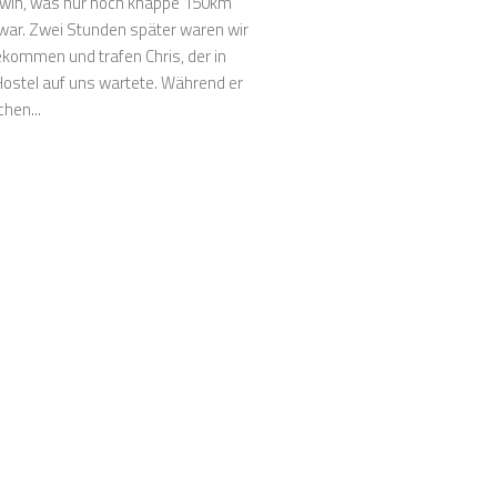
win, was nur noch knappe 150km
 war. Zwei Stunden später waren wir
ekommen und trafen Chris, der in
ostel auf uns wartete. Während er
hen...