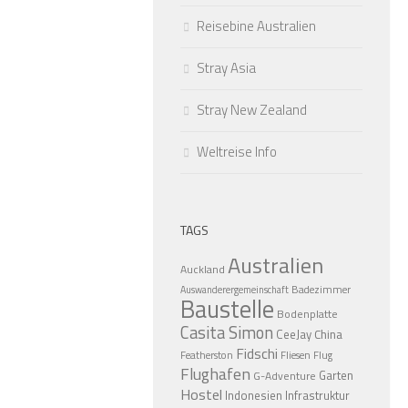
Reisebine Australien
Stray Asia
Stray New Zealand
Weltreise Info
TAGS
Australien
Auckland
Badezimmer
Auswanderergemeinschaft
Baustelle
Bodenplatte
Casita Simon
CeeJay
China
Fidschi
Featherston
Fliesen
Flug
Flughafen
Garten
G-Adventure
Hostel
Indonesien
Infrastruktur