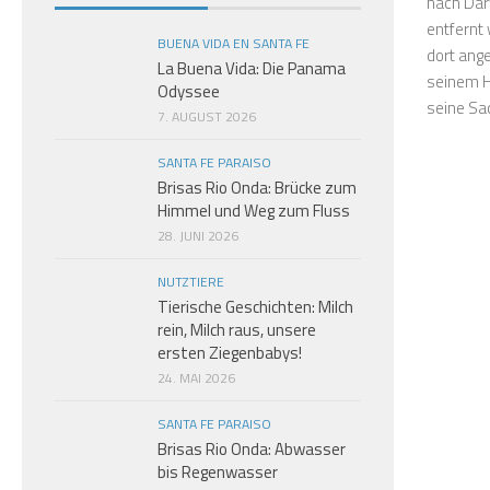
nach Dar
entfernt
BUENA VIDA EN SANTA FE
dort ang
La Buena Vida: Die Panama
seinem H
Odyssee
seine Sac
7. AUGUST 2026
SANTA FE PARAISO
Brisas Rio Onda: Brücke zum
Himmel und Weg zum Fluss
28. JUNI 2026
NUTZTIERE
Tierische Geschichten: Milch
rein, Milch raus, unsere
ersten Ziegenbabys!
24. MAI 2026
SANTA FE PARAISO
Brisas Rio Onda: Abwasser
bis Regenwasser