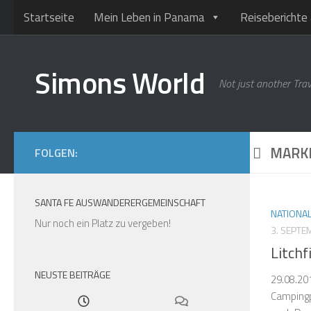
Startseite
Mein Leben in Panama
Reiseberichte 
Unter dem Inhalt
Simons World
Not just another Trav
MARK
FOLGEN:
SANTA FE AUSWANDERERGEMEINSCHAFT
NATIONA
Nur noch ein Platz zu vergeben!
3. SEPTE
Litchf
NEUSTE BEITRÄGE
29.08.20
Campingp