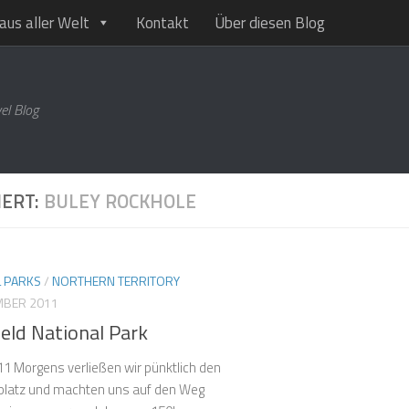
aus aller Welt
Kontakt
Über diesen Blog
el Blog
IERT:
BULEY ROCKHOLE
L PARKS
/
NORTHERN TERRITORY
MBER 2011
ield National Park
11 Morgens verließen wir pünktlich den
latz und machten uns auf den Weg