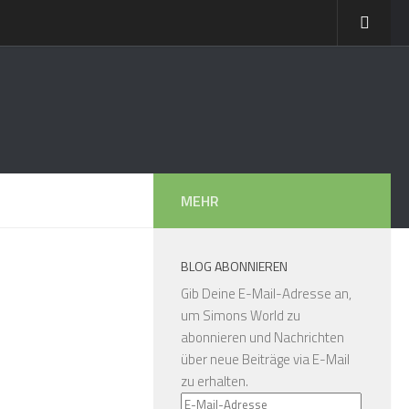
MEHR
BLOG ABONNIEREN
Gib Deine E-Mail-Adresse an,
um Simons World zu
abonnieren und Nachrichten
über neue Beiträge via E-Mail
zu erhalten.
E-