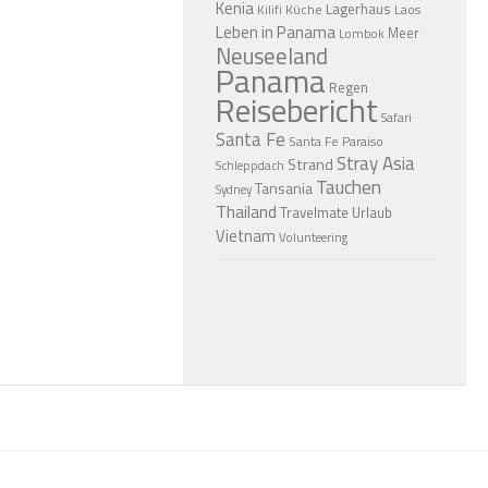
Kenia
Lagerhaus
Küche
Laos
Kilifi
Leben in Panama
Meer
Lombok
Neuseeland
Panama
Regen
Reisebericht
Safari
Santa Fe
Santa Fe Paraiso
Stray Asia
Strand
Schleppdach
Tauchen
Tansania
Sydney
Thailand
Travelmate
Urlaub
Vietnam
Volunteering