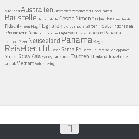
Australien
Auckland
Badezimmer
Auswanderergemeinschaft
Baustelle
Casita Simon
CeeJay
China
Bodenplatte
Featherston
Flughafen
Fidschi
Hostel
Garten
Indonesien
G-Adventure
Fliesen
Flug
Kenia
Leben in Panama
Infrastruktur
Lagerhaus
Küche
Laos
Kilifi
Panama
Neuseeland
Regen
Meer
Lombok
Reisebericht
Santa Fe
Santa Fe Paraiso
Safari
Schleppdach
Stray Asia
Tauchen
Thailand
Strand
Tansania
Travelmate
Sydney
Vietnam
Urlaub
Volunteering