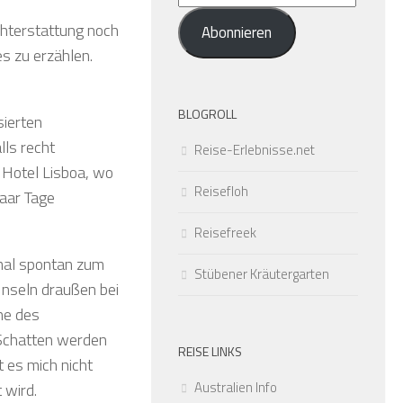
Mail-
chterstattung noch
Abonnieren
Adresse
es zu erzählen.
BLOGROLL
sierten
ls recht
Reise-Erlebnisse.net
Hotel Lisboa, wo
Reisefloh
paar Tage
Reisefreek
mal spontan zum
Stübener Kräutergarten
nseln draußen bei
he des
 Schatten werden
REISE LINKS
 es mich nicht
Australien Info
 wird.