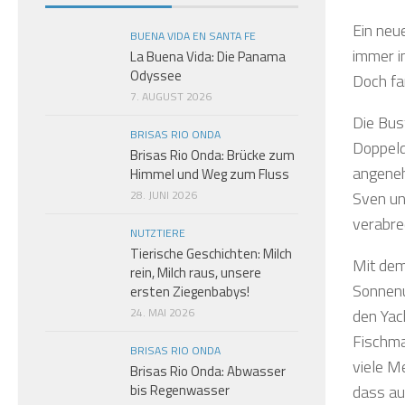
Ein neu
BUENA VIDA EN SANTA FE
immer im
La Buena Vida: Die Panama
Odyssee
Doch fa
7. AUGUST 2026
Die Bus
BRISAS RIO ONDA
Doppeld
Brisas Rio Onda: Brücke zum
angeneh
Himmel und Weg zum Fluss
28. JUNI 2026
Sven un
verabre
NUTZTIERE
Tierische Geschichten: Milch
Mit dem
rein, Milch raus, unsere
Sonnenu
ersten Ziegenbabys!
24. MAI 2026
den Yac
Fischma
BRISAS RIO ONDA
viele M
Brisas Rio Onda: Abwasser
bis Regenwasser
dass au