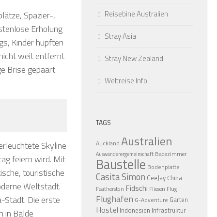
Reisebine Australien
lätze, Spazier-,
stenlose Erholung
Stray Asia
gs, Kinder hüpften
nicht weit entfernt
Stray New Zealand
ge Brise gepaart
Weltreise Info
TAGS
Australien
Auckland
erleuchtete Skyline
Badezimmer
Auswanderergemeinschaft
ag feiern wird. Mit
Baustelle
Bodenplatte
ische, touristische
Casita Simon
CeeJay
China
moderne Weltstadt.
Fidschi
Featherston
Fliesen
Flug
Flughafen
Stadt. Die erste
Garten
G-Adventure
Hostel
Indonesien
Infrastruktur
n in Bälde