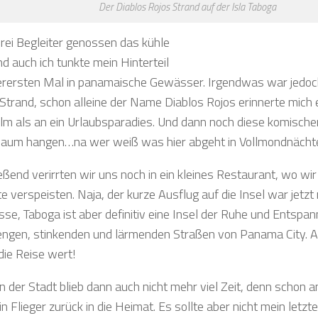
Der Diablos Rojos Strand auf der Isla Taboga
rei Begleiter genossen das kühle
d auch ich tunkte mein Hinterteil
erersten Mal in panamaische Gewässer. Irgendwas war jedoc
Strand, schon alleine der Name Diablos Rojos erinnerte mich 
ilm als an ein Urlaubsparadies. Und dann noch diese komische
aum hangen…na wer weiß was hier abgeht in Vollmondnächte
ßend verirrten wir uns noch in ein kleines Restaurant, wo wir 
 verspeisten. Naja, der kurze Ausflug auf die Insel war jetzt
sse, Taboga ist aber definitiv eine Insel der Ruhe und Entspan
engen, stinkenden und lärmenden Straßen von Panama City. Al
die Reise wert!
in der Stadt blieb dann auch nicht mehr viel Zeit, denn schon
n Flieger zurück in die Heimat. Es sollte aber nicht mein letzt