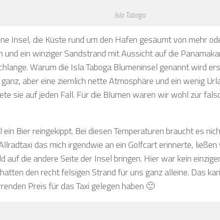
Isla Taboga
üne Insel, die Küste rund um den Hafen gesäumt von mehr od
 und ein winziger Sandstrand mit Aussicht auf die Panamaka
hlange. Warum die Isla Taboga Blumeninsel genannt wird ers
o ganz, aber eine ziemlich nette Atmosphäre und ein wenig U
ete sie auf jeden Fall. Für die Blumen waren wir wohl zur fals
 ein Bier reingekippt. Bei diesen Temperaturen braucht es nich
Allradtaxi das mich irgendwie an ein Golfcart erinnerte, ließe
d auf die andere Seite der Insel bringen. Hier war kein einzi
hatten den recht felsigen Strand für uns ganz alleine. Das ka
renden Preis für das Taxi gelegen haben 🙂