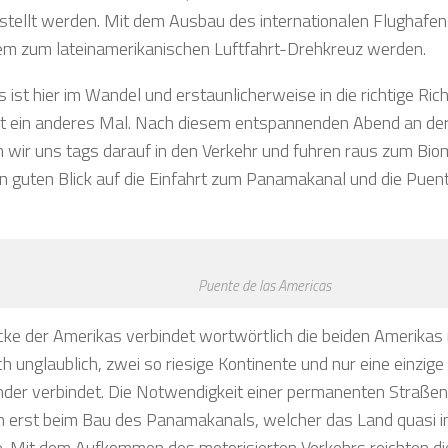
estellt werden. Mit dem Ausbau des internationalen Flughafe
m zum lateinamerikanischen Luftfahrt-Drehkreuz werden.
es ist hier im Wandel und erstaunlicherweise in die richtige Ri
cht ein anderes Mal. Nach diesem entspannenden Abend an der
n wir uns tags darauf in den Verkehr und fuhren raus zum Bi
en guten Blick auf die Einfahrt zum Panamakanal und die Puen
Puente de las Americas
cke der Amerikas verbindet wortwörtlich die beiden Amerikas 
ch unglaublich, zwei so riesige Kontinente und nur eine einzig
nder verbindet. Die Notwendigkeit einer permanenten Straße
ch erst beim Bau des Panamakanals, welcher das Land quasi in
e. Mit dem Aufkommen des motorisierten Verkehrs reichten di