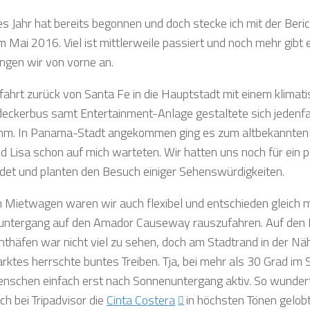
es Jahr hat bereits begonnen und doch stecke ich mit der Beri
 Mai 2016. Viel ist mittlerweile passiert und noch mehr gibt 
ngen wir von vorne an.
fahrt zurück von Santa Fe in die Hauptstadt mit einem klimati
eckerbus samt Entertainment-Anlage gestaltete sich jedenfal
m. In Panama-Stadt angekommen ging es zum altbekannten 
d Lisa schon auf mich warteten. Wir hatten uns noch für ein 
det und planten den Besuch einiger Sehenswürdigkeiten.
 Mietwagen waren wir auch flexibel und entschieden gleich 
ntergang auf den Amador Causeway rauszufahren. Auf den I
hthäfen war nicht viel zu sehen, doch am Stadtrand in der Nä
rktes herrschte buntes Treiben. Tja, bei mehr als 30 Grad im
enschen einfach erst nach Sonnenuntergang aktiv. So wundert
ch bei Tripadvisor die
Cinta Costera
in höchsten Tönen gelobt