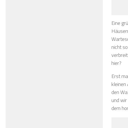
Eine gr
Häusern
Wartesc
nicht s
verbreit
hier?
Erst mal
kleinen 
den Wal
und wir 
dem hor