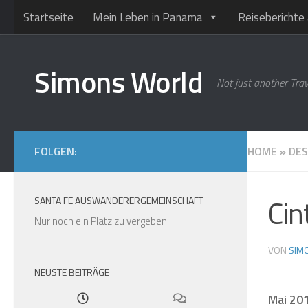
Startseite
Mein Leben in Panama
Reiseberichte 
Unter dem Inhalt
Simons World
Not just another Trav
FOLGEN:
HOME
»
DES
Cin
SANTA FE AUSWANDERERGEMEINSCHAFT
Nur noch ein Platz zu vergeben!
VON
SIM
NEUSTE BEITRÄGE
Mai 20