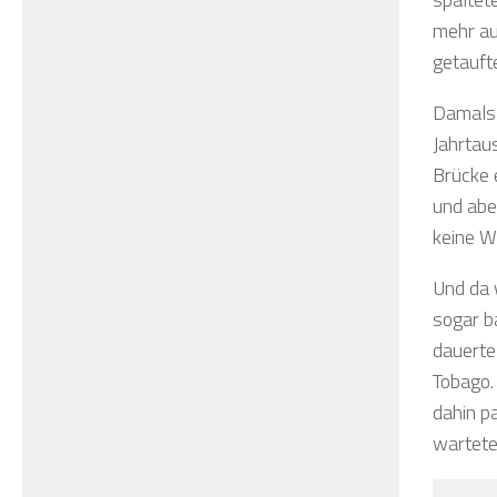
mehr au
getauft
Damals 
Jahrtau
Brücke 
und abe
keine W
Und da w
sogar b
dauerte
Tobago.
dahin p
wartete