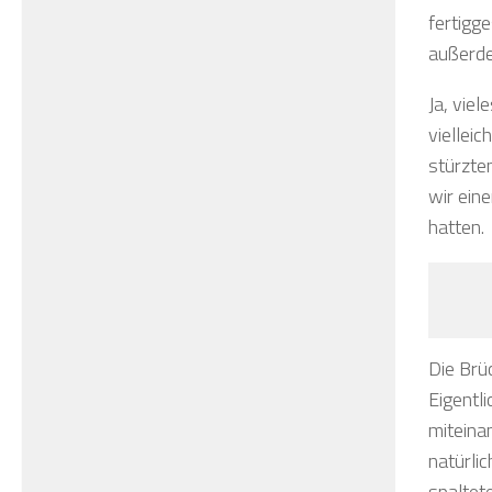
fertigg
außerde
Ja, viel
viellei
stürzte
wir ein
hatten.
Die Brü
Eigentli
miteina
natürli
spaltet