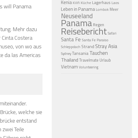
Kenia
Lagerhaus
Küche
Laos
Kilifi
ns will Panama
Leben in Panama
Meer
Lombok
Neuseeland
Panama
Regen
Reisebericht
chtung. Mehr dazu
Safari
 Cinta Costera
Santa Fe
Santa Fe Paraiso
Stray Asia
omuseo, von wo aus
Strand
Schleppdach
Tauchen
Tansania
Sydney
te da las Americas
Thailand
Travelmate
Urlaub
Vietnam
Volunteering
miteinander.
e Brücke, welche sie
nbrücke entstand
 zwei Teile
e Fähren nicht