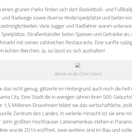
n eines grünen Parks finden sich dort Basketball- und Fußballp
- und Radwege sowie diverse Kinderspielplätze und bieten ko
izeitmöglichkeiten. Viele Jogger und Radfahrer waren unterwe
e Spielplätze, Straßenhändler boten Speisen und Getränke an, 
chmarkt mit seinen zahlreichen Restaurants. Eine sanfte salzi
m kühlen Bierchen. Ja, so lässt es sich aushalten!
Abends an der Cinta Costera
 das nicht genug, glitzerte im Hintergrund auch noch die hell 
ama City. Eine Stadt die in wenigen Jahren ihren 500. Geburtst
 1,5 Millionen Einwohnern bildet sie das wirtschaftliche, polit
urelle Zentrum des Landes. In vielerlei Hinsicht ist sie eine 
r zehn größten Hochhäuser Lateinamerikas stehen in Panama-
inie wurde 2014 eröffnet, zwei weitere sind im Bau und solle