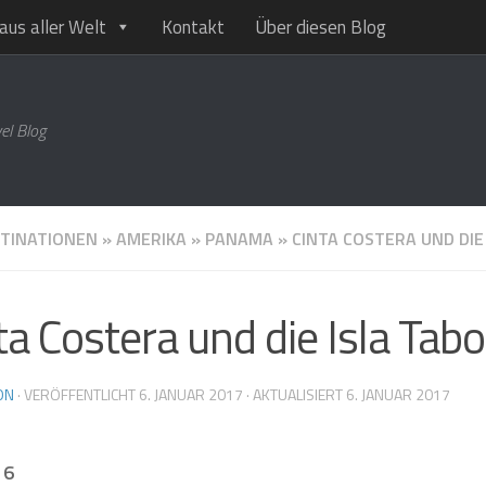
aus aller Welt
Kontakt
Über diesen Blog
el Blog
TINATIONEN
»
AMERIKA
»
PANAMA
»
CINTA COSTERA UND DIE
ta Costera und die Isla Tab
ON
· VERÖFFENTLICHT
6. JANUAR 2017
· AKTUALISIERT
6. JANUAR 2017
16