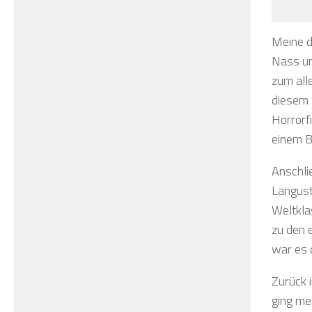
Meine d
Nass un
zum all
diesem 
Horrorf
einem B
Anschlie
Languste
Weltkla
zu den 
war es 
Zurück 
ging mei