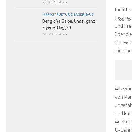
23. APRIL 2026
Inmitte
INFRASTRUKTUR & LAGERHAUS
Jogging
Der große Gelbe: Unser ganz
und Fre
eigener Bagger!
über di
14. MÄRZ 2026
der Fis
mit eine
Als wäre
von Pan
ungefähr
und kult
Acht de
U-Bahnl