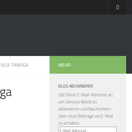
 ISLA TABOGA
MEHR
oga
BLOG ABONNIEREN
Gib Deine E-Mail-Adresse an,
um Simons World zu
abonnieren und Nachrichten
über neue Beiträge via E-Mail
zu erhalten.
E-