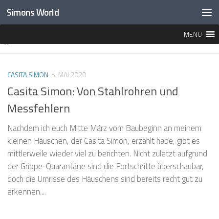
Simons World
Unter dem Inhalt
MENU
MARKIERT:
STAHLROHRE
CASITA SIMON
5. MAI 2020
Casita Simon: Von Stahlrohren und
Messfehlern
Nachdem ich euch Mitte März vom Baubeginn an meinem
kleinen Häuschen, der Casita Simon, erzählt habe, gibt es
mittlerweile wieder viel zu berichten. Nicht zuletzt aufgrund
der Grippe-Quarantäne sind die Fortschritte überschaubar,
doch die Umrisse des Häuschens sind bereits recht gut zu
erkennen....