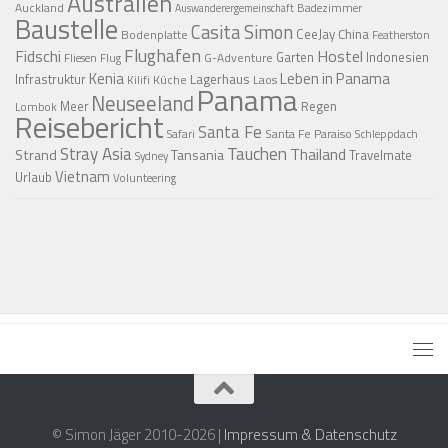
Australien
Auckland
Badezimmer
Auswanderergemeinschaft
Baustelle
Casita Simon
CeeJay
China
Bodenplatte
Featherston
Flughafen
Fidschi
Hostel
Garten
Indonesien
G-Adventure
Fliesen
Flug
Kenia
Leben in Panama
Infrastruktur
Lagerhaus
Küche
Laos
Kilifi
Panama
Neuseeland
Regen
Meer
Lombok
Reisebericht
Santa Fe
Santa Fe Paraiso
Safari
Schleppdach
Stray Asia
Tauchen
Thailand
Strand
Tansania
Travelmate
Sydney
Vietnam
Urlaub
Volunteering
© Simon Jäger 2010-2026 |
Impressum & Datenschutz